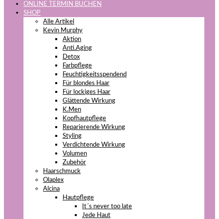
ONLINE TERMIN BUCHEN
SHOP
Alle Artikel
Kevin Murphy
Aktion
Anti.Aging
Detox
Farbpflege
Feuchtigkeitsspendend
Für blondes Haar
Für lockiges Haar
Glättende Wirkung
K.Men
Kopfhautpflege
Reparierende Wirkung
Styling
Verdichtende Wirkung
Volumen
Zubehör
Haarschmuck
Olaplex
Alcina
Hautpflege
It´s never too late
Jede Haut