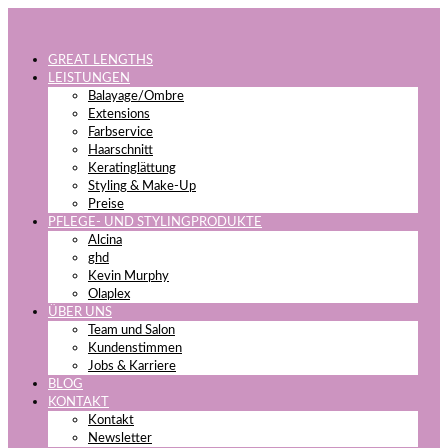
GREAT LENGTHS
LEISTUNGEN
Balayage/Ombre
Extensions
Farbservice
Haarschnitt
Keratinglättung
Styling & Make-Up
Preise
PFLEGE- UND STYLINGPRODUKTE
Alcina
ghd
Kevin Murphy
Olaplex
ÜBER UNS
Team und Salon
Kundenstimmen
Jobs & Karriere
BLOG
KONTAKT
Kontakt
Newsletter