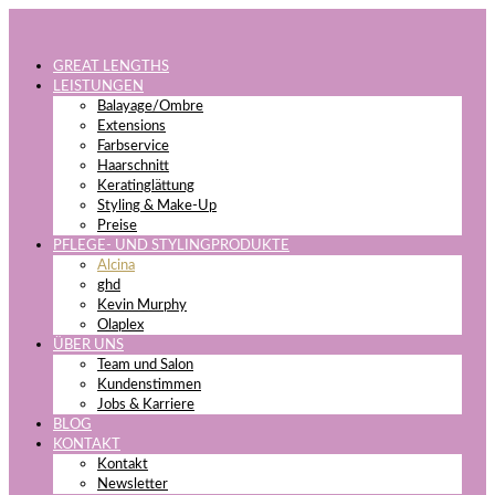
GREAT LENGTHS
LEISTUNGEN
Balayage/Ombre
Extensions
Farbservice
Haarschnitt
Keratinglättung
Styling & Make-Up
Preise
PFLEGE- UND STYLINGPRODUKTE
Alcina
ghd
Kevin Murphy
Olaplex
ÜBER UNS
Team und Salon
Kundenstimmen
Jobs & Karriere
BLOG
KONTAKT
Kontakt
Newsletter