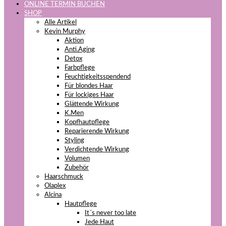
ONLINE TERMIN BUCHEN
SHOP
Alle Artikel
Kevin Murphy
Aktion
Anti.Aging
Detox
Farbpflege
Feuchtigkeitsspendend
Für blondes Haar
Für lockiges Haar
Glättende Wirkung
K.Men
Kopfhautpflege
Reparierende Wirkung
Styling
Verdichtende Wirkung
Volumen
Zubehör
Haarschmuck
Olaplex
Alcina
Hautpflege
It´s never too late
Jede Haut