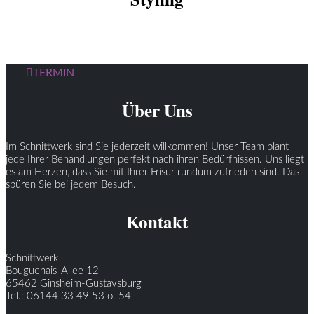
TERMIN
Über Uns
Im Schnittwerk sind Sie jederzeit willkommen! Unser Team plant
jede Ihrer Behandlungen perfekt nach ihren Bedürfnissen. Uns liegt
es am Herzen, dass Sie mit Ihrer Frisur rundum zufrieden sind. Das
spüren Sie bei jedem Besuch.
Kontakt
Schnittwerk
Bouguenais-Allee 12
65462 Ginsheim-Gustavsburg
Tel.: 06144 33 49 53 o. 54