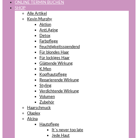
ONLINE TERMIN BUCHEN
SHOP
Alle Artikel
Kevin Murphy
Aktion
Anti.Aging
Detox
Farbpflege
Feuchtigkeitsspendend
Für blondes Haar
Für lockiges Haar
Glättende Wirkung
K.Men
Kopfhautpflege
Reparierende Wirkung
Styling
Verdichtende Wirkung
Volumen
Zubehör
Haarschmuck
Olaplex
Alcina
Hautpflege
It´s never too late
Jede Haut