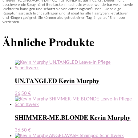
unserem YOUNG.AGAIN DRY CONDITIONER ist das möglich. Dieses nicht
beschwerende Spray nährt Ihre Locken, macht sie wieder wunderbar weich sowie
leichter zu bändigen und schützt sie vor Witterungseinflüssen. Die seidige
Rezeptur lässt sich leicht auftragen und ist ideal für alle Haartypen, -strukturen
und -längen geeignet. Sie können also getrost einen Tag länger auf Shampoo
verzichten.
Ähnliche Produkte
UN.TANGLED Kevin Murphy
36,50
€
SHIMMER-ME.BLONDE Kevin Murphy
36,50
€