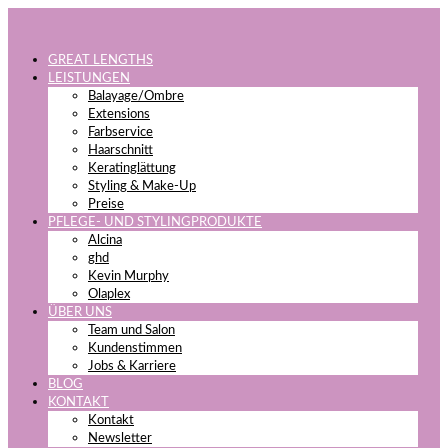
GREAT LENGTHS
LEISTUNGEN
Balayage/Ombre
Extensions
Farbservice
Haarschnitt
Keratinglättung
Styling & Make-Up
Preise
PFLEGE- UND STYLINGPRODUKTE
Alcina
ghd
Kevin Murphy
Olaplex
ÜBER UNS
Team und Salon
Kundenstimmen
Jobs & Karriere
BLOG
KONTAKT
Kontakt
Newsletter