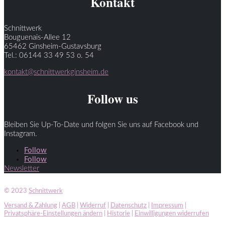
Kontakt
Schnittwerk
Bouguenais-Allee 12
65462 Ginsheim-Gustavsburg
Tel.: 06144 33 49 53 o. 54
kontakt@schnittwerkginsheim.de
Follow us
Bleiben Sie Up-To-Date und folgen Sie uns auf Facebook und
Instagram.
Follow
Follow
Newsletter
© 2023
Schnittwerk
Versand & Zahlung
|
AGB
|
Widerruf
|
Datenschutz
|
Impressum
|
Privatsphäre-Einstellungen ändern
|
Historie
|
Einwilligungen widerrufen