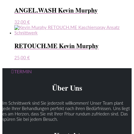
ANGEL.WASH Kevin Murphy
32,00
€
RETOUCH.ME Kevin Murphy
25,00
€
TERMIN
Über Uns
Im Schnittwerk sind Sie jederzeit willkommen! Unser Team plant
jede Ihrer Behandlungen perfekt nach ihren Bedürfnissen. Uns liegt
es am Herzen, dass Sie mit Ihrer Frisur rundum zufrieden sind. Das
spüren Sie bei jedem Besuch.