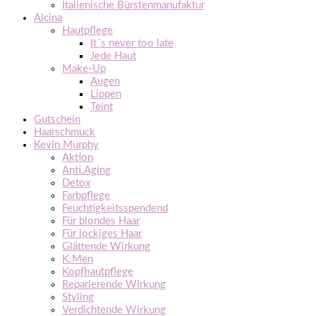
Italienische Bürstenmanufaktur
Alcina
Hautpflege
It´s never too late
Jede Haut
Make-Up
Augen
Lippen
Teint
Gutschein
Haarschmuck
Kevin Murphy
Aktion
Anti.Aging
Detox
Farbpflege
Feuchtigkeitsspendend
Für blondes Haar
Für lockiges Haar
Glättende Wirkung
K.Men
Kopfhautpflege
Reparierende Wirkung
Styling
Verdichtende Wirkung