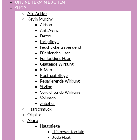
ONLINE TERMIN BUCHEN
SHOP
Alle Artikel
Kevin Murphy
Aktion
Anti.Aging
Detox
Farbpflege
Feuchtigkeitsspendend
Für blondes Haar
Für lockiges Haar
Glättende Wirkung
K.Men
Kopfhautpflege
Reparierende Wirkung
Styling
Verdichtende Wirkung
Volumen
Zubehör
Haarschmuck
Olaplex
Alcina
Hautpflege
It´s never too late
Jede Haut