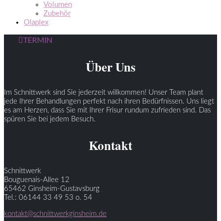
Volumen
Zubehör
Olaplex
TERMIN
Über Uns
Im Schnittwerk sind Sie jederzeit willkommen! Unser Team plant
jede Ihrer Behandlungen perfekt nach ihren Bedürfnissen. Uns liegt
es am Herzen, dass Sie mit Ihrer Frisur rundum zufrieden sind. Das
spüren Sie bei jedem Besuch.
Kontakt
Schnittwerk
Bouguenais-Allee 12
65462 Ginsheim-Gustavsburg
Tel.: 06144 33 49 53 o. 54
kontakt@schnittwerkginsheim.de