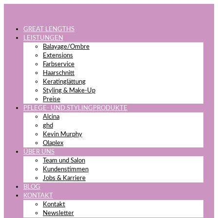
GREAT LENGTHS
LEISTUNGEN
Balayage/Ombre
Extensions
Farbservice
Haarschnitt
Keratinglättung
Styling & Make-Up
Preise
PFLEGE- UND STYLINGPRODUKTE
Alcina
ghd
Kevin Murphy
Olaplex
ÜBER UNS
Team und Salon
Kundenstimmen
Jobs & Karriere
BLOG
KONTAKT
Kontakt
Newsletter