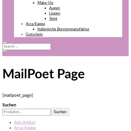
Make-Up
Augen
Lippen
Teint
Acca Kappa
Italienische Bürstenmanufaktur
Gutschein
MailPoet Page
[mailpoet_page]
Suchen
Suchen
Alle Artikel
Acca Kappa