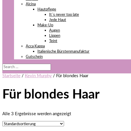
Alcina
Hautpflege
It´s never too late
Jede Haut
Make-Up
Augen
Lippen
Teint
Acca Kappa
Italienische Bürstenmanufaktur
Gutschein
Startseite
/
Kevin Murphy
/ Für blondes Haar
Für blondes Haar
Alle 3 Ergebnisse werden angezeigt