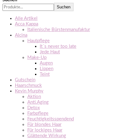
Suchen
Alle Artikel
Acca Kappa
Italienische Bürstenmanufaktur
Alcina
Hautpflege
It´s never too late
Jede Haut
Make-Up
Augen
Lippen
Teint
Gutschein
Haarschmuck
Kevin Murphy
Aktion
Anti.Aging
Detox
Farbpflege
Feuchtigkeitsspendend
Für blondes Haar
Für lockiges Haar
Glättende Wirkung