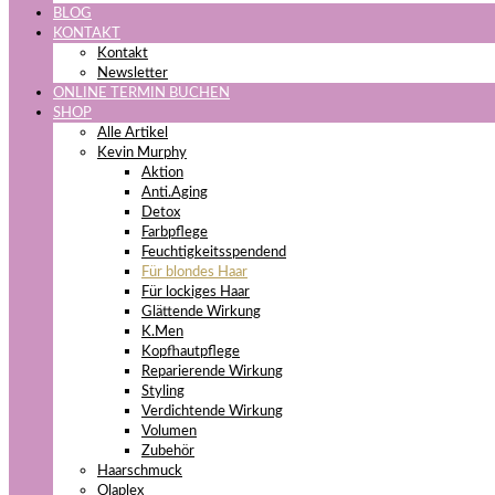
BLOG
KONTAKT
Kontakt
Newsletter
ONLINE TERMIN BUCHEN
SHOP
Alle Artikel
Kevin Murphy
Aktion
Anti.Aging
Detox
Farbpflege
Feuchtigkeitsspendend
Für blondes Haar
Für lockiges Haar
Glättende Wirkung
K.Men
Kopfhautpflege
Reparierende Wirkung
Styling
Verdichtende Wirkung
Volumen
Zubehör
Haarschmuck
Olaplex