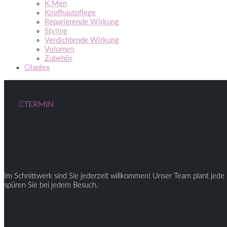
K.Men
Kopfhautpflege
Reparierende Wirkung
Styling
Verdichtende Wirkung
Volumen
Zubehör
Olaplex
TERMIN
Im Schnittwerk sind Sie jederzeit willkommen! Unser Team plant jede 
spüren Sie bei jedem Besuch.