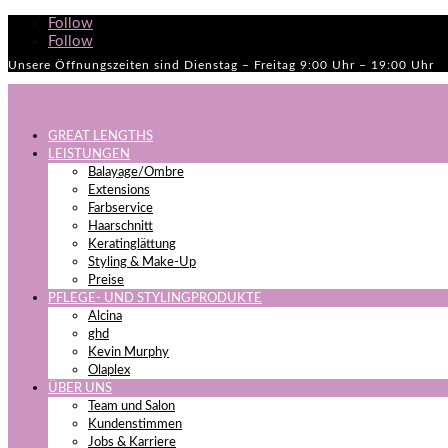
Follow
Follow
Unsere Öffnungszeiten sind Dienstag – Freitag 9:00 Uhr – 19:00 Uhr
GREAT LENGTHS
LEISTUNGEN
Balayage/Ombre
Extensions
Farbservice
Haarschnitt
Keratinglättung
Styling & Make-Up
Preise
PFLEGE- UND STYLINGPRODUKTE
Alcina
ghd
Kevin Murphy
Olaplex
ÜBER UNS
Team und Salon
Kundenstimmen
Jobs & Karriere