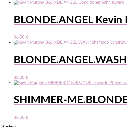
BLONDE.ANGEL Kevin 
36,50
€
BLONDE.ANGEL.WASH 
32,00
€
SHIMMER-ME.BLONDE 
36,50
€
Suchen