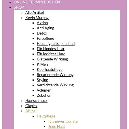
ONLINE TERMIN BUCHEN
SHOP
Alle Artikel
Kevin Murphy
Aktion
Anti.Aging
Detox
Farbpflege
Feuchtigkeitsspendend
Für blondes Haar
Für lockiges Haar
Glättende Wirkung
K.Men
Kopfhautpflege
Reparierende Wirkung
Styling
Verdichtende Wirkung
Volumen
Zubehör
Haarschmuck
Olaplex
Alcina
Hautpflege
It´s never too late
Jede Haut