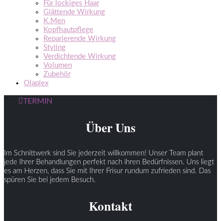
Für lockiges Haar
Glättende Wirkung
K.Men
Kopfhautpflege
Reparierende Wirkung
Styling
Verdichtende Wirkung
Volumen
Zubehör
Olaplex
TERMIN
Über Uns
Im Schnittwerk sind Sie jederzeit willkommen! Unser Team plant
jede Ihrer Behandlungen perfekt nach ihren Bedürfnissen. Uns liegt
es am Herzen, dass Sie mit Ihrer Frisur rundum zufrieden sind. Das
spüren Sie bei jedem Besuch.
Kontakt