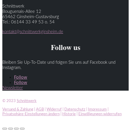
Schnittwerk
Bouguenais-Allee 12
65462 Ginsheim-Gustavsburg
Tel.: 06144 33 49 53 o. 54
kontakt@schnittwerkginsheim.de
Follow us
Bleiben Sie Up-To-Date und folgen Sie uns auf Facebook und
Instagram.
Follow
Follow
Newsletter
© 2023
Schnittwerk
Versand & Zahlung
|
AGB
|
Widerruf
|
Datenschutz
|
Impressum
|
Privatsphäre-Einstellungen ändern
|
Historie
|
Einwilligungen widerrufen