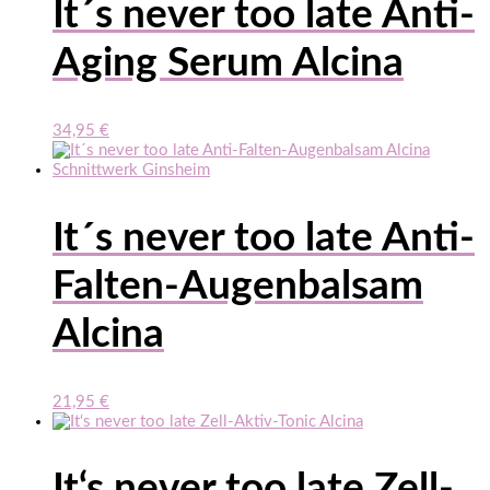
It´s never too late Anti-
Aging Serum Alcina
34,95
€
It´s never too late Anti-
Falten-Augenbalsam
Alcina
21,95
€
It‘s never too late Zell-