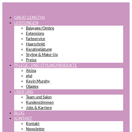
GREAT LENGTHS
LEISTUNGEN
Balayage/Ombre
Extensions
Farbservice
Haarschnitt
Keratinglättung
Styling & Make-Up
Preise
PFLEGE- UND STYLINGPRODUKTE
Alcina
ghd
Kevin Murphy
Olaplex
ÜBER UNS
Team und Salon
Kundenstimmen
Jobs & Karriere
BLOG
KONTAKT
Kontakt
Newsletter