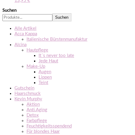
13,95
€
Suchen
Suchen
Alle Artikel
Acca Kappa
Italienische Bürstenmanufaktur
Alcina
Hautpflege
It´s never too late
Jede Haut
Make-Up
Augen
Lippen
Teint
Gutschein
Haarschmuck
Kevin Murphy
Aktion
Anti.Aging
Detox
Farbpflege
Feuchtigkeitsspendend
Für blondes Haar