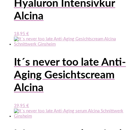
Hyaluron Intensivkur
Alcina
18,95
€
It´s never too late Anti-
Aging Gesichtscream
Alcina
39,95
€