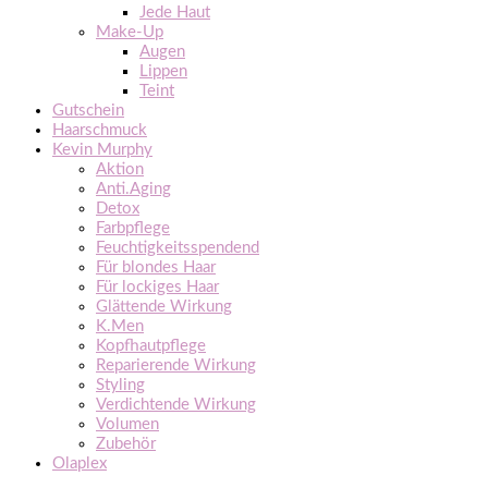
Jede Haut
Make-Up
Augen
Lippen
Teint
Gutschein
Haarschmuck
Kevin Murphy
Aktion
Anti.Aging
Detox
Farbpflege
Feuchtigkeitsspendend
Für blondes Haar
Für lockiges Haar
Glättende Wirkung
K.Men
Kopfhautpflege
Reparierende Wirkung
Styling
Verdichtende Wirkung
Volumen
Zubehör
Olaplex