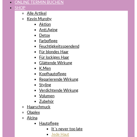
ONLINE TERMIN BUCHEN
SHOP
Alle Artikel
Kevin Murphy
Aktion
Anti.Aging
Detox
Farbpflege
Feuchtigkeitsspendend
Für blondes Haar
Für lockiges Haar
Glättende Wirkung
K.Men
Kopfhautpflege
Reparierende Wirkung
Styling
Verdichtende Wirkung
Volumen
Zubehör
Haarschmuck
Olaplex
Alcina
Hautpflege
It´s never too late
Jede Haut