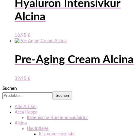
Hyaluron Intensivkur
Alcina
18,95
€
Pre-Aging Cream Alcina
39,95
€
Suchen
Suchen
Alle Artikel
Acca Kappa
Italienische Bürstenmanufaktur
Alcina
Hautpflege
It´s never too late