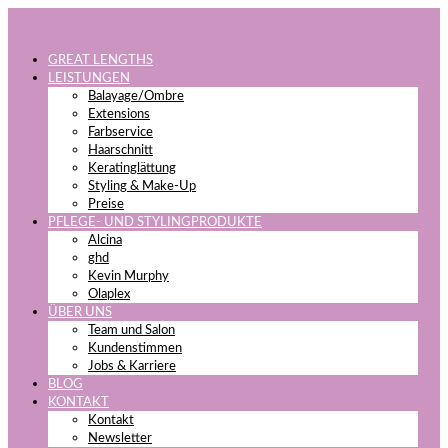
GREAT LENGTHS
LEISTUNGEN
Balayage/Ombre
Extensions
Farbservice
Haarschnitt
Keratinglättung
Styling & Make-Up
Preise
PFLEGE- UND STYLINGPRODUKTE
Alcina
ghd
Kevin Murphy
Olaplex
ÜBER UNS
Team und Salon
Kundenstimmen
Jobs & Karriere
BLOG
KONTAKT
Kontakt
Newsletter