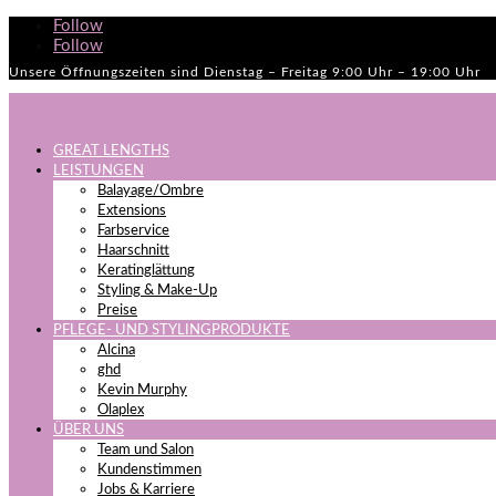
Follow
Follow
Unsere Öffnungszeiten sind Dienstag – Freitag 9:00 Uhr – 19:00 Uhr
GREAT LENGTHS
LEISTUNGEN
Balayage/Ombre
Extensions
Farbservice
Haarschnitt
Keratinglättung
Styling & Make-Up
Preise
PFLEGE- UND STYLINGPRODUKTE
Alcina
ghd
Kevin Murphy
Olaplex
ÜBER UNS
Team und Salon
Kundenstimmen
Jobs & Karriere