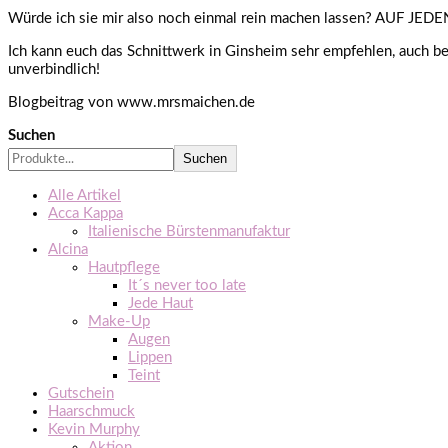
Würde ich sie mir also noch einmal rein machen lassen? AUF JEDEN 
Ich kann euch das Schnittwerk in Ginsheim sehr empfehlen, auch bei
unverbindlich!
Blogbeitrag von www.mrsmaichen.de
Suchen
Suchen
Alle Artikel
Acca Kappa
Italienische Bürstenmanufaktur
Alcina
Hautpflege
It´s never too late
Jede Haut
Make-Up
Augen
Lippen
Teint
Gutschein
Haarschmuck
Kevin Murphy
Aktion