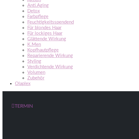
Anti.Aging
Detox
Farbpflege
Feuchtigkeitsspendend
Für blondes Haar
Für lockiges Haar
Glättende Wirkung
K.Men
Kopfhautpflege
Reparierende Wirkung
Styling
Verdichtende Wirkung
Volumen
Zubehör
Olaplex
TERMIN