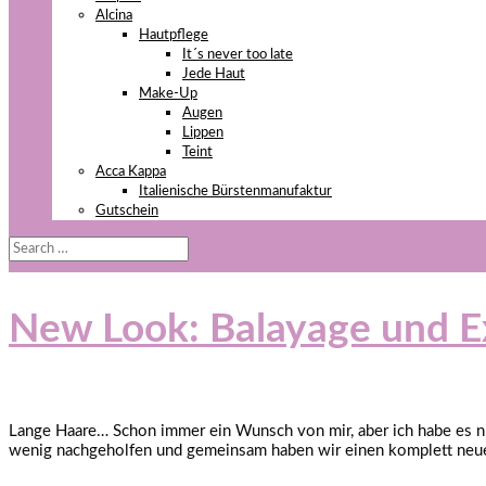
Alcina
Hautpflege
It´s never too late
Jede Haut
Make-Up
Augen
Lippen
Teint
Acca Kappa
Italienische Bürstenmanufaktur
Gutschein
New Look: Balayage und Ex
Lange Haare… Schon immer ein Wunsch von mir, aber ich habe es ni
wenig nachgeholfen und gemeinsam haben wir einen komplett neue