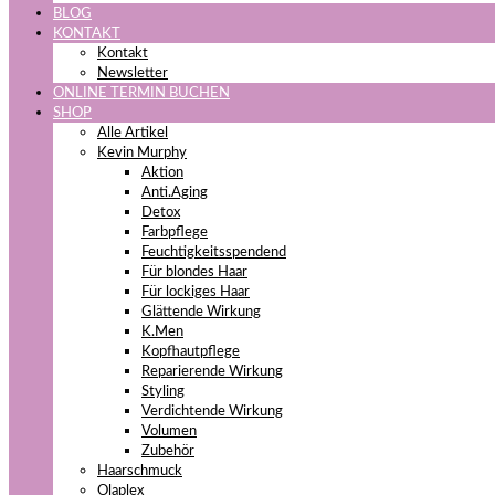
BLOG
KONTAKT
Kontakt
Newsletter
ONLINE TERMIN BUCHEN
SHOP
Alle Artikel
Kevin Murphy
Aktion
Anti.Aging
Detox
Farbpflege
Feuchtigkeitsspendend
Für blondes Haar
Für lockiges Haar
Glättende Wirkung
K.Men
Kopfhautpflege
Reparierende Wirkung
Styling
Verdichtende Wirkung
Volumen
Zubehör
Haarschmuck
Olaplex