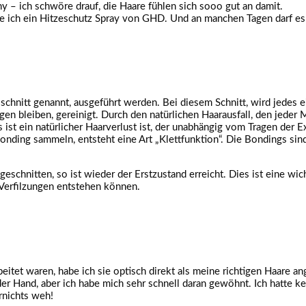
– ich schwöre drauf, die Haare fühlen sich sooo gut an damit.
ze ich ein Hitzeschutz Spray von GHD. Und an manchen Tagen darf e
schnitt genannt, ausgeführt werden. Bei diesem Schnitt, wird jedes e
n bleiben, gereinigt. Durch den natürlichen Haarausfall, den jeder M
ist ein natürlicher Haarverlust ist, der unabhängig vom Tragen der Ex
ding sammeln, entsteht eine Art „Klettfunktion“. Die Bondings sind 
chnitten, so ist wieder der Erstzustand erreicht. Dies ist eine wicht
Verfilzungen entstehen können.
itet waren, habe ich sie optisch direkt als meine richtigen Haare a
der Hand, aber ich habe mich sehr schnell daran gewöhnt. Ich hatte
arnichts weh!