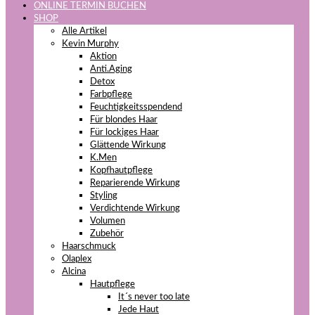
ONLINE TERMIN BUCHEN
SHOP
Alle Artikel
Kevin Murphy
Aktion
Anti.Aging
Detox
Farbpflege
Feuchtigkeitsspendend
Für blondes Haar
Für lockiges Haar
Glättende Wirkung
K.Men
Kopfhautpflege
Reparierende Wirkung
Styling
Verdichtende Wirkung
Volumen
Zubehör
Haarschmuck
Olaplex
Alcina
Hautpflege
It´s never too late
Jede Haut