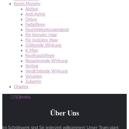
Kevin Murphy
Aktion
Anti.Aging
Detox
Farbpflege
Feuchtigkeitsspendend
Für blondes Haar
Für lockiges Haar
Glättende Wirkung
K.Men
Kopfhautpflege
Reparierende Wirkung
Styling
Verdichtende Wirkung
Volumen
Zubehör
Olaplex
TERMIN
Über Uns
Im Schnittwerk sind Sie jederzeit willkommen! Unser Team plant