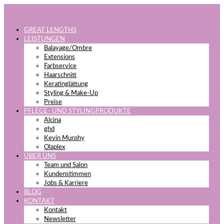
GREAT LENGTHS
LEISTUNGEN
Balayage/Ombre
Extensions
Farbservice
Haarschnitt
Keratinglättung
Styling & Make-Up
Preise
PFLEGE- UND STYLINGPRODUKTE
Alcina
ghd
Kevin Murphy
Olaplex
ÜBER UNS
Team und Salon
Kundenstimmen
Jobs & Karriere
BLOG
KONTAKT
Kontakt
Newsletter