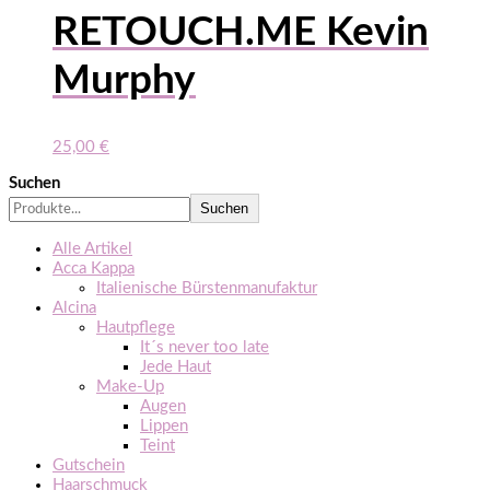
RETOUCH.ME Kevin
Murphy
25,00
€
Suchen
Suchen
Alle Artikel
Acca Kappa
Italienische Bürstenmanufaktur
Alcina
Hautpflege
It´s never too late
Jede Haut
Make-Up
Augen
Lippen
Teint
Gutschein
Haarschmuck