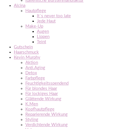
Italienische Bürstenmanufaktur
Alcina
Hautpflege
It´s never too late
Jede Haut
Make-Up
Augen
Lippen
Teint
Gutschein
Haarschmuck
Kevin Murphy
Aktion
Anti.Aging
Detox
Farbpflege
Feuchtigkeitsspendend
Für blondes Haar
Für lockiges Haar
Glättende Wirkung
K.Men
Kopfhautpflege
Reparierende Wirkung
Styling
Verdichtende Wirkung