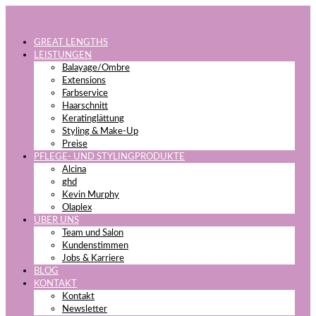
GREAT LENGTHS
LEISTUNGEN
Balayage/Ombre
Extensions
Farbservice
Haarschnitt
Keratinglättung
Styling & Make-Up
Preise
PFLEGE- UND STYLINGPRODUKTE
Alcina
ghd
Kevin Murphy
Olaplex
ÜBER UNS
Team und Salon
Kundenstimmen
Jobs & Karriere
BLOG
KONTAKT
Kontakt
Newsletter