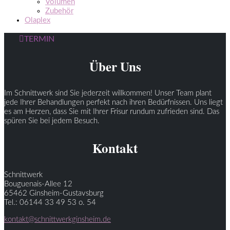
Volumen
Zubehör
Olaplex
TERMIN
Über Uns
Im Schnittwerk sind Sie jederzeit willkommen! Unser Team plant
jede Ihrer Behandlungen perfekt nach ihren Bedürfnissen. Uns liegt
es am Herzen, dass Sie mit Ihrer Frisur rundum zufrieden sind. Das
spüren Sie bei jedem Besuch.
Kontakt
Schnittwerk
Bouguenais-Allee 12
65462 Ginsheim-Gustavsburg
Tel.: 06144 33 49 53 o. 54
kontakt@schnittwerkginsheim.de