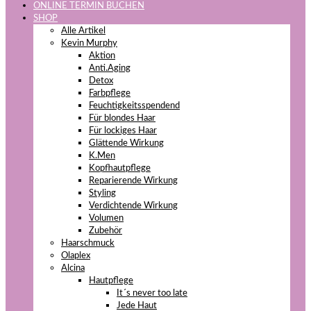
ONLINE TERMIN BUCHEN
SHOP
Alle Artikel
Kevin Murphy
Aktion
Anti.Aging
Detox
Farbpflege
Feuchtigkeitsspendend
Für blondes Haar
Für lockiges Haar
Glättende Wirkung
K.Men
Kopfhautpflege
Reparierende Wirkung
Styling
Verdichtende Wirkung
Volumen
Zubehör
Haarschmuck
Olaplex
Alcina
Hautpflege
It´s never too late
Jede Haut