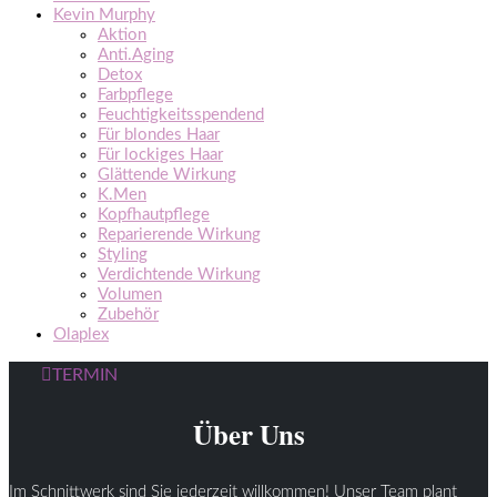
Kevin Murphy
Aktion
Anti.Aging
Detox
Farbpflege
Feuchtigkeitsspendend
Für blondes Haar
Für lockiges Haar
Glättende Wirkung
K.Men
Kopfhautpflege
Reparierende Wirkung
Styling
Verdichtende Wirkung
Volumen
Zubehör
Olaplex
TERMIN
Über Uns
Im Schnittwerk sind Sie jederzeit willkommen! Unser Team plant