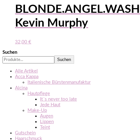
BLONDE.ANGEL.WASH
Kevin Murphy
32,00
€
Suchen
Suchen
Alle Artikel
Acca Kappa
Italienische Bürstenmanufaktur
Alcina
Hautpflege
It´s never too late
Jede Haut
Make-Up
Augen
Lippen
Teint
Gutschein
Haarschmuck