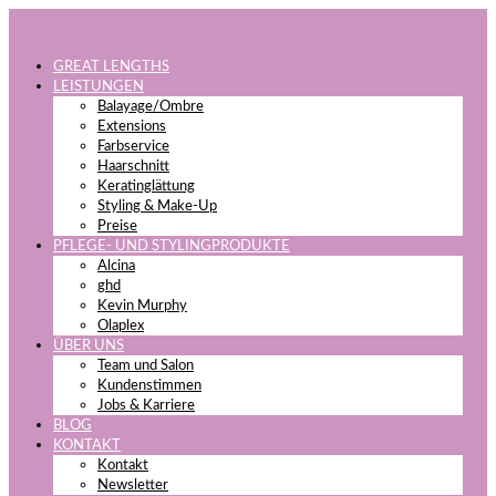
GREAT LENGTHS
LEISTUNGEN
Balayage/Ombre
Extensions
Farbservice
Haarschnitt
Keratinglättung
Styling & Make-Up
Preise
PFLEGE- UND STYLINGPRODUKTE
Alcina
ghd
Kevin Murphy
Olaplex
ÜBER UNS
Team und Salon
Kundenstimmen
Jobs & Karriere
BLOG
KONTAKT
Kontakt
Newsletter