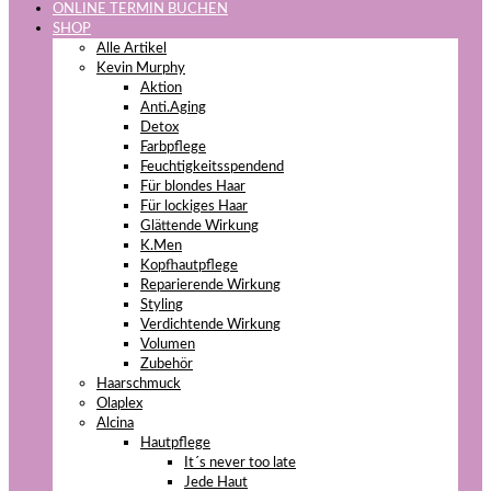
ONLINE TERMIN BUCHEN
SHOP
Alle Artikel
Kevin Murphy
Aktion
Anti.Aging
Detox
Farbpflege
Feuchtigkeitsspendend
Für blondes Haar
Für lockiges Haar
Glättende Wirkung
K.Men
Kopfhautpflege
Reparierende Wirkung
Styling
Verdichtende Wirkung
Volumen
Zubehör
Haarschmuck
Olaplex
Alcina
Hautpflege
It´s never too late
Jede Haut