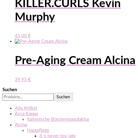
KILLER.CURLS Kevin
Murphy
45,00
€
Pre-Aging Cream Alcina
39,95
€
Suchen
Suchen
Alle Artikel
Acca Kappa
Italienische Bürstenmanufaktur
Alcina
Hautpflege
It´s never too late