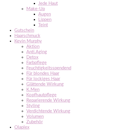
Jede Haut
Make-Up
Augen
Lippen
Teint
Gutschein
Haarschmuck
Kevin Murphy
Aktion
Anti.Aging
Detox
Farbpflege
Feuchtigkeitsspendend
Für blondes Haar
Für lockiges Haar
Glättende Wirkung
K.Men
Kopfhautpflege
Reparierende Wirkung
Styling
Verdichtende Wirkung
Volumen
Zubehör
Olaplex