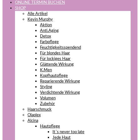
ONLINE TERMIN BUCHEN
SHOP
Alle Artikel
Kevin Murphy
Aktion
Anti.Aging
Detox
Farbpflege
Feuchtigkeitsspendend
Für blondes Haar
Für lockiges Haar
Glättende Wirkung
K.Men
Kopfhautpflege
Reparierende Wirkung
Styling
Verdichtende Wirkung
Volumen
Zubehör
Haarschmuck
Olaplex
Alcina
Hautpflege
It´s never too late
Jede Haut