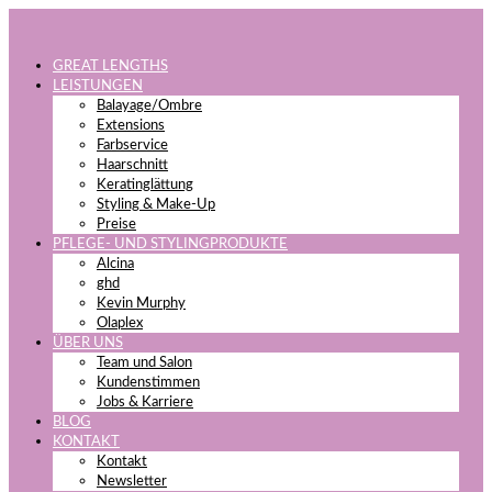
GREAT LENGTHS
LEISTUNGEN
Balayage/Ombre
Extensions
Farbservice
Haarschnitt
Keratinglättung
Styling & Make-Up
Preise
PFLEGE- UND STYLINGPRODUKTE
Alcina
ghd
Kevin Murphy
Olaplex
ÜBER UNS
Team und Salon
Kundenstimmen
Jobs & Karriere
BLOG
KONTAKT
Kontakt
Newsletter