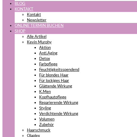
BLOG
KONTAKT
Kontakt
Newsletter
ONLINE TERMIN BUCHEN
SHOP
Alle Artikel
Kevin Murphy
Aktion
Anti.Aging
Detox
Farbpflege
Feuchtigkeitsspendend
Für blondes Haar
Für lockiges Haar
Glättende Wirkung
K.Men
Kopfhautpflege
Reparierende Wirkung
Styling
Verdichtende Wirkung
Volumen
Zubehör
Haarschmuck
Olaplex