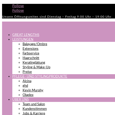
Follow
Follow
Unsere Öffnungszeiten sind Dienstag – Freitag 9:00 Uhr – 19:00 Uhr
GREAT LENGTHS
LEISTUNGEN
Balayage/Ombre
Extensions
Farbservice
Haarschnitt
Keratinglättung
Styling & Make-Up
Preise
PFLEGE- UND STYLINGPRODUKTE
Alcina
ghd
Kevin Murphy
Olaplex
ÜBER UNS
Team und Salon
Kundenstimmen
Jobs & Karriere