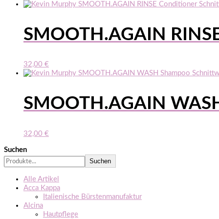
SMOOTH.AGAIN RINSE 
32,00
€
SMOOTH.AGAIN WASH 
32,00
€
Suchen
Suchen
Alle Artikel
Acca Kappa
Italienische Bürstenmanufaktur
Alcina
Hautpflege