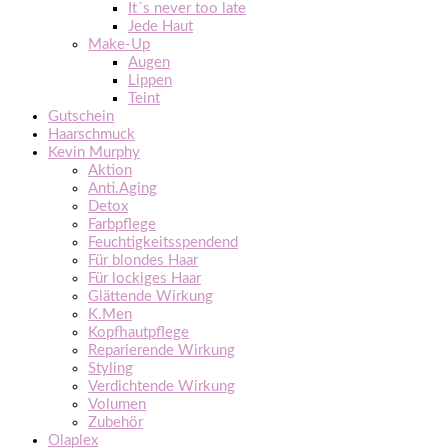
It´s never too late
Jede Haut
Make-Up
Augen
Lippen
Teint
Gutschein
Haarschmuck
Kevin Murphy
Aktion
Anti.Aging
Detox
Farbpflege
Feuchtigkeitsspendend
Für blondes Haar
Für lockiges Haar
Glättende Wirkung
K.Men
Kopfhautpflege
Reparierende Wirkung
Styling
Verdichtende Wirkung
Volumen
Zubehör
Olaplex