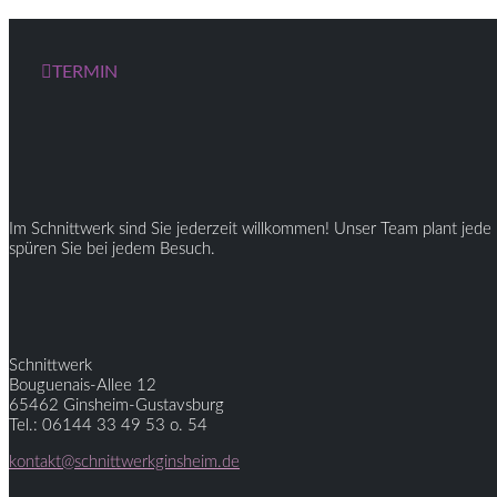
TERMIN
Im Schnittwerk sind Sie jederzeit willkommen! Unser Team plant jede 
spüren Sie bei jedem Besuch.
Schnittwerk
Bouguenais-Allee 12
65462 Ginsheim-Gustavsburg
Tel.: 06144 33 49 53 o. 54
kontakt@schnittwerkginsheim.de