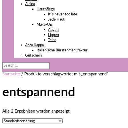
Alcina
Hautpflege
It´s never too late
Jede Haut
Make-Up
Augen
Lippen
Teint
Acca Kappa
Italienische Bürstenmanufaktur
Gutschein
Startseite
/ Produkte verschlagwortet mit „entspannend“
entspannend
Alle 2 Ergebnisse werden angezeigt