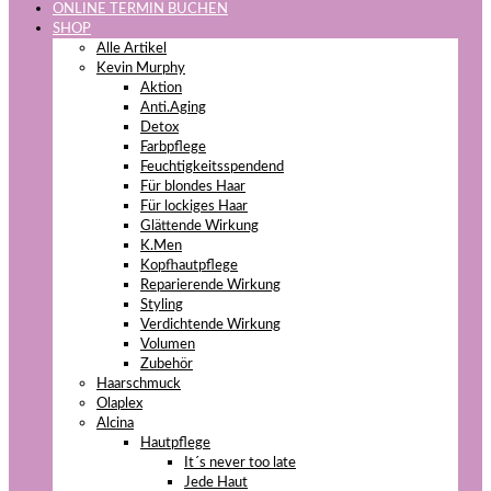
ONLINE TERMIN BUCHEN
SHOP
Alle Artikel
Kevin Murphy
Aktion
Anti.Aging
Detox
Farbpflege
Feuchtigkeitsspendend
Für blondes Haar
Für lockiges Haar
Glättende Wirkung
K.Men
Kopfhautpflege
Reparierende Wirkung
Styling
Verdichtende Wirkung
Volumen
Zubehör
Haarschmuck
Olaplex
Alcina
Hautpflege
It´s never too late
Jede Haut