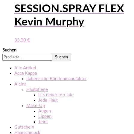
SESSION.SPRAY FLEX
Kevin Murphy
33,00
€
Suchen
Suchen
Alle Artikel
Acca Kappa
Italienische Bürstenmanufaktur
Alcina
Hautpflege
It´s never too late
Jede Haut
Make-Up
Augen
Lippen
Teint
Gutschein
Haarschmuck