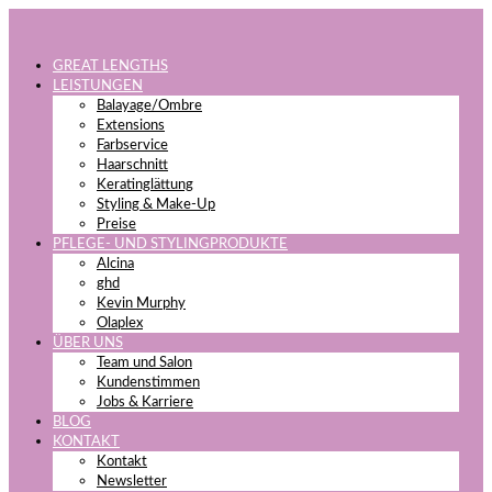
GREAT LENGTHS
LEISTUNGEN
Balayage/Ombre
Extensions
Farbservice
Haarschnitt
Keratinglättung
Styling & Make-Up
Preise
PFLEGE- UND STYLINGPRODUKTE
Alcina
ghd
Kevin Murphy
Olaplex
ÜBER UNS
Team und Salon
Kundenstimmen
Jobs & Karriere
BLOG
KONTAKT
Kontakt
Newsletter