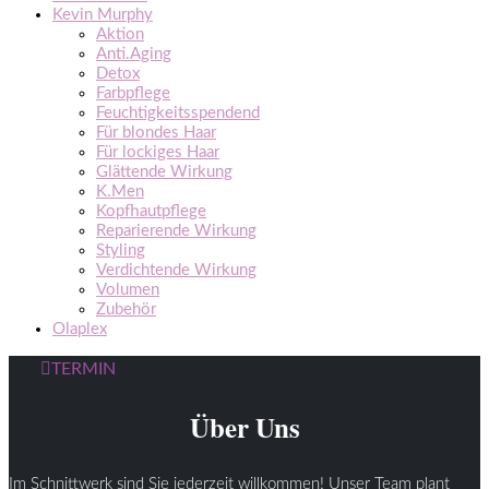
Kevin Murphy
Aktion
Anti.Aging
Detox
Farbpflege
Feuchtigkeitsspendend
Für blondes Haar
Für lockiges Haar
Glättende Wirkung
K.Men
Kopfhautpflege
Reparierende Wirkung
Styling
Verdichtende Wirkung
Volumen
Zubehör
Olaplex
TERMIN
Über Uns
Im Schnittwerk sind Sie jederzeit willkommen! Unser Team plant