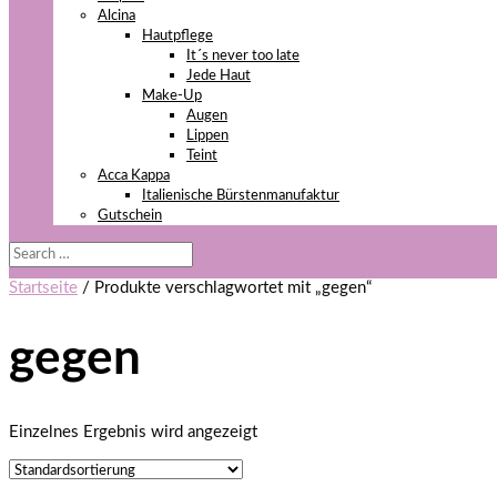
Alcina
Hautpflege
It´s never too late
Jede Haut
Make-Up
Augen
Lippen
Teint
Acca Kappa
Italienische Bürstenmanufaktur
Gutschein
Startseite
/ Produkte verschlagwortet mit „gegen“
gegen
Einzelnes Ergebnis wird angezeigt