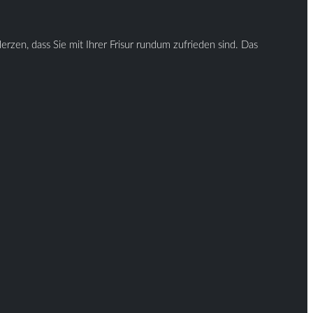
rzen, dass Sie mit Ihrer Frisur rundum zufrieden sind. Das