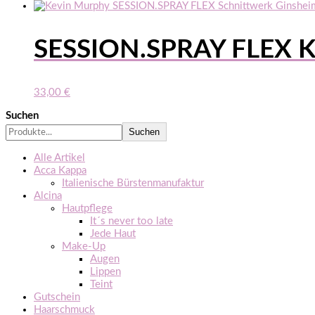
SESSION.SPRAY FLEX K
33,00
€
Suchen
Suchen
Alle Artikel
Acca Kappa
Italienische Bürstenmanufaktur
Alcina
Hautpflege
It´s never too late
Jede Haut
Make-Up
Augen
Lippen
Teint
Gutschein
Haarschmuck