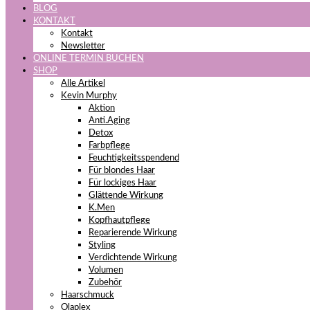
BLOG
KONTAKT
Kontakt
Newsletter
ONLINE TERMIN BUCHEN
SHOP
Alle Artikel
Kevin Murphy
Aktion
Anti.Aging
Detox
Farbpflege
Feuchtigkeitsspendend
Für blondes Haar
Für lockiges Haar
Glättende Wirkung
K.Men
Kopfhautpflege
Reparierende Wirkung
Styling
Verdichtende Wirkung
Volumen
Zubehör
Haarschmuck
Olaplex