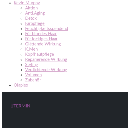
Kevin Murphy
Aktion
Anti.Aging
Detox
Farbpflege
Feuchtigkeitsspendend
Für blondes Haar
Für lockiges Haar
Glättende Wirkung
K.Men
Kopfhautpflege
Reparierende Wirkung
Styling
Verdichtende Wirkung
Volumen
Zubehör
Olaplex
TERMIN