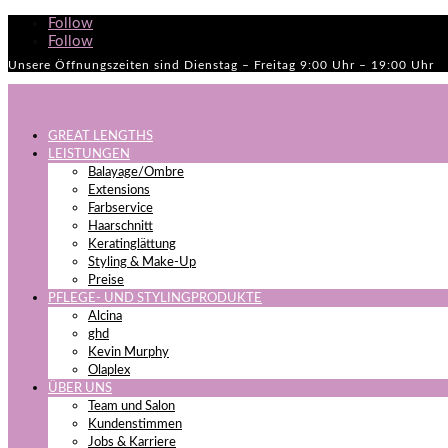
Follow
Follow
Unsere Öffnungszeiten sind Dienstag – Freitag 9:00 Uhr – 19:00 Uhr
GREAT LENGTHS
LEISTUNGEN
Balayage/Ombre
Extensions
Farbservice
Haarschnitt
Keratinglättung
Styling & Make-Up
Preise
PFLEGE- UND STYLINGPRODUKTE
Alcina
ghd
Kevin Murphy
Olaplex
ÜBER UNS
Team und Salon
Kundenstimmen
Jobs & Karriere