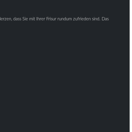
rzen, dass Sie mit Ihrer Frisur rundum zufrieden sind. Das