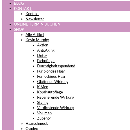
BLOG
KONTAKT
Kontakt
Newsletter
ONLINE TERMIN BUCHEN
SHOP
Alle Artikel
Kevin Murphy
Aktion
Anti.Aging
Detox
Farbpflege
Feuchtigkeitsspendend
Für blondes Haar
Für lockiges Haar
Glättende Wirkung
K.Men
Kopfhautpflege
Reparierende Wirkung
Styling
Verdichtende Wirkung
Volumen
Zubehör
Haarschmuck
Olaplex