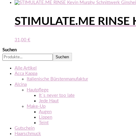
STIMULATE.ME RINSE 
31,00
€
Suchen
Suchen
Alle Artikel
Acca Kappa
Italienische Bürstenmanufaktur
Alcina
Hautpflege
It´s never too late
Jede Haut
Make-Up
Augen
Lippen
Teint
Gutschein
Haarschmuck