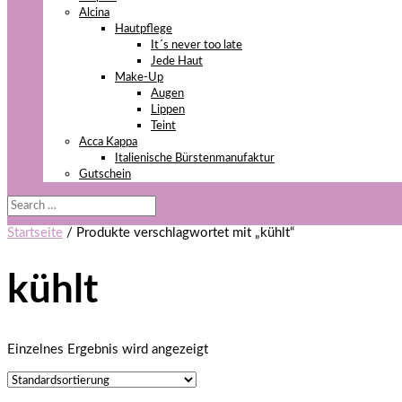
Alcina
Hautpflege
It´s never too late
Jede Haut
Make-Up
Augen
Lippen
Teint
Acca Kappa
Italienische Bürstenmanufaktur
Gutschein
Startseite
/ Produkte verschlagwortet mit „kühlt“
kühlt
Einzelnes Ergebnis wird angezeigt