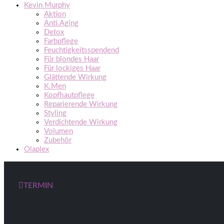
Kevin Murphy
Aktion
Anti.Aging
Detox
Farbpflege
Feuchtigkeitsspendend
Für blondes Haar
Für lockiges Haar
Glättende Wirkung
K.Men
Kopfhautpflege
Reparierende Wirkung
Styling
Verdichtende Wirkung
Volumen
Zubehör
Olaplex
TERMIN