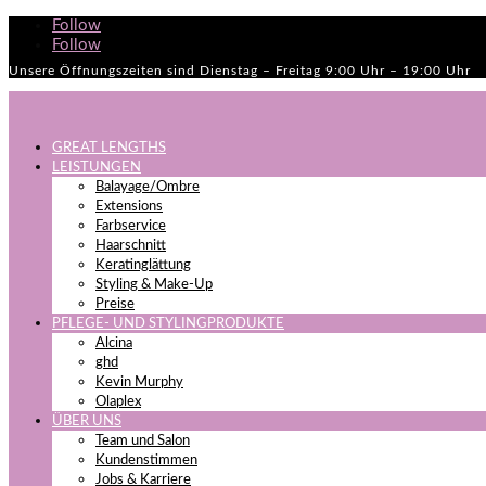
Follow
Follow
Unsere Öffnungszeiten sind Dienstag – Freitag 9:00 Uhr – 19:00 Uhr
GREAT LENGTHS
LEISTUNGEN
Balayage/Ombre
Extensions
Farbservice
Haarschnitt
Keratinglättung
Styling & Make-Up
Preise
PFLEGE- UND STYLINGPRODUKTE
Alcina
ghd
Kevin Murphy
Olaplex
ÜBER UNS
Team und Salon
Kundenstimmen
Jobs & Karriere