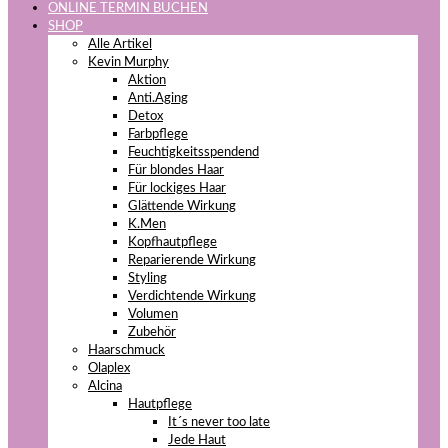
ONLINE TERMIN BUCHEN
SHOP
Alle Artikel
Kevin Murphy
Aktion
Anti.Aging
Detox
Farbpflege
Feuchtigkeitsspendend
Für blondes Haar
Für lockiges Haar
Glättende Wirkung
K.Men
Kopfhautpflege
Reparierende Wirkung
Styling
Verdichtende Wirkung
Volumen
Zubehör
Haarschmuck
Olaplex
Alcina
Hautpflege
It´s never too late
Jede Haut