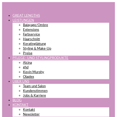
GREAT LENGTHS
LEISTUNGEN
Balayage/Ombre
Extensions
Farbservice
Haarschnitt
Keratinglättung
Styling & Make-Up
Preise
PFLEGE- UND STYLINGPRODUKTE
Alcina
ghd
Kevin Murphy
Olaplex
ÜBER UNS
Team und Salon
Kundenstimmen
Jobs & Karriere
BLOG
KONTAKT
Kontakt
Newsletter