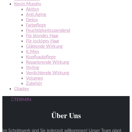
Kevin Murphy
Aktion
Anti.Aging
Detox
Farbpflege
Feuchtigkeitsspendend
Für blondes Haar
Für lockiges Haar
Glättende Wirkung
K.Men
Kopfhautpflege
Reparierende Wirkung
Styling
Verdichtende Wirkung
Volumen
Zubehör
Olaplex
TERMIN
Über Uns
Im Schnittwerk sind Sie jederzeit willkommen! Unser Team plant