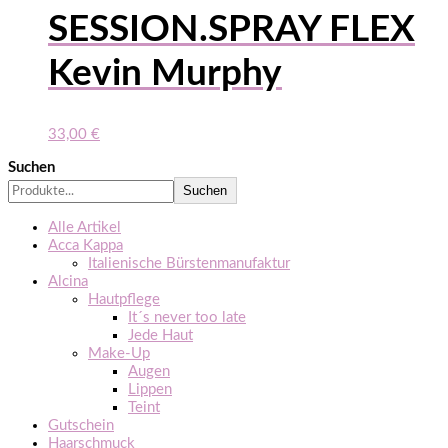
SESSION.SPRAY FLEX
Kevin Murphy
33,00
€
Suchen
Suchen
Alle Artikel
Acca Kappa
Italienische Bürstenmanufaktur
Alcina
Hautpflege
It´s never too late
Jede Haut
Make-Up
Augen
Lippen
Teint
Gutschein
Haarschmuck