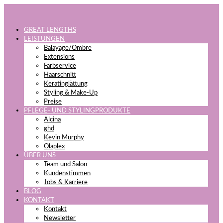
GREAT LENGTHS
LEISTUNGEN
Balayage/Ombre
Extensions
Farbservice
Haarschnitt
Keratinglättung
Styling & Make-Up
Preise
PFLEGE- UND STYLINGPRODUKTE
Alcina
ghd
Kevin Murphy
Olaplex
ÜBER UNS
Team und Salon
Kundenstimmen
Jobs & Karriere
BLOG
KONTAKT
Kontakt
Newsletter