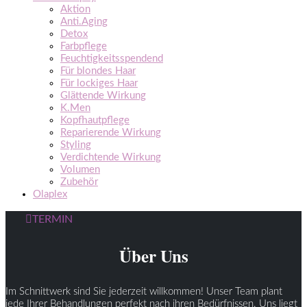
Aktion
Anti.Aging
Detox
Farbpflege
Feuchtigkeitsspendend
Für blondes Haar
Für lockiges Haar
Glättende Wirkung
K.Men
Kopfhautpflege
Reparierende Wirkung
Styling
Verdichtende Wirkung
Volumen
Zubehör
Olaplex
TERMIN
Über Uns
Im Schnittwerk sind Sie jederzeit willkommen! Unser Team plant
jede Ihrer Behandlungen perfekt nach ihren Bedürfnissen. Uns liegt