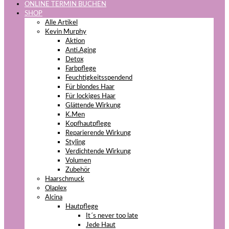
ONLINE TERMIN BUCHEN
SHOP
Alle Artikel
Kevin Murphy
Aktion
Anti.Aging
Detox
Farbpflege
Feuchtigkeitsspendend
Für blondes Haar
Für lockiges Haar
Glättende Wirkung
K.Men
Kopfhautpflege
Reparierende Wirkung
Styling
Verdichtende Wirkung
Volumen
Zubehör
Haarschmuck
Olaplex
Alcina
Hautpflege
It´s never too late
Jede Haut