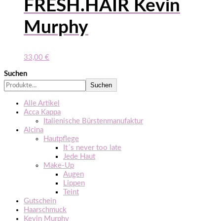
FRESH.HAIR Kevin
Murphy
33,00
€
Suchen
Suchen
Alle Artikel
Acca Kappa
Italienische Bürstenmanufaktur
Alcina
Hautpflege
It´s never too late
Jede Haut
Make-Up
Augen
Lippen
Teint
Gutschein
Haarschmuck
Kevin Murphy