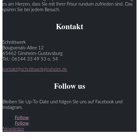
es am Herzen, dass Sie mit Ihrer Frisur rundum zufrieden sind. Das
spüren Sie bei jedem Besuch.
Kontakt
Schnittwerk
Bouguenais-Allee 12
65462 Ginsheim-Gustavsburg
Tel.: 06144 33 49 53 o. 54
kontakt@schnittwerkginsheim.de
Follow us
Bleiben Sie Up-To-Date und folgen Sie uns auf Facebook und
Instagram.
Follow
Follow
Newsletter