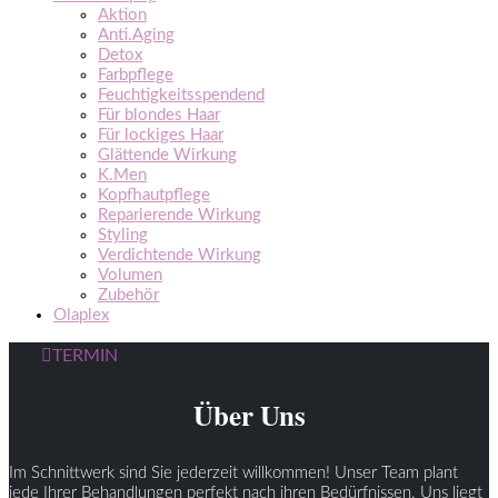
Aktion
Anti.Aging
Detox
Farbpflege
Feuchtigkeitsspendend
Für blondes Haar
Für lockiges Haar
Glättende Wirkung
K.Men
Kopfhautpflege
Reparierende Wirkung
Styling
Verdichtende Wirkung
Volumen
Zubehör
Olaplex
TERMIN
Über Uns
Im Schnittwerk sind Sie jederzeit willkommen! Unser Team plant
jede Ihrer Behandlungen perfekt nach ihren Bedürfnissen. Uns liegt