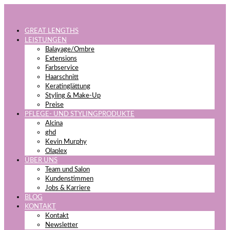
GREAT LENGTHS
LEISTUNGEN
Balayage/Ombre
Extensions
Farbservice
Haarschnitt
Keratinglättung
Styling & Make-Up
Preise
PFLEGE- UND STYLINGPRODUKTE
Alcina
ghd
Kevin Murphy
Olaplex
ÜBER UNS
Team und Salon
Kundenstimmen
Jobs & Karriere
BLOG
KONTAKT
Kontakt
Newsletter