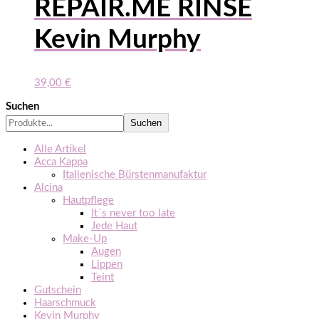
REPAIR.ME RINSE
Kevin Murphy
39,00
€
Suchen
Suchen
Alle Artikel
Acca Kappa
Italienische Bürstenmanufaktur
Alcina
Hautpflege
It´s never too late
Jede Haut
Make-Up
Augen
Lippen
Teint
Gutschein
Haarschmuck
Kevin Murphy