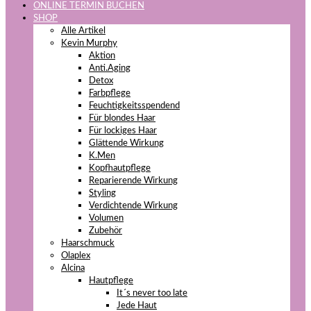
ONLINE TERMIN BUCHEN
SHOP
Alle Artikel
Kevin Murphy
Aktion
Anti.Aging
Detox
Farbpflege
Feuchtigkeitsspendend
Für blondes Haar
Für lockiges Haar
Glättende Wirkung
K.Men
Kopfhautpflege
Reparierende Wirkung
Styling
Verdichtende Wirkung
Volumen
Zubehör
Haarschmuck
Olaplex
Alcina
Hautpflege
It´s never too late
Jede Haut