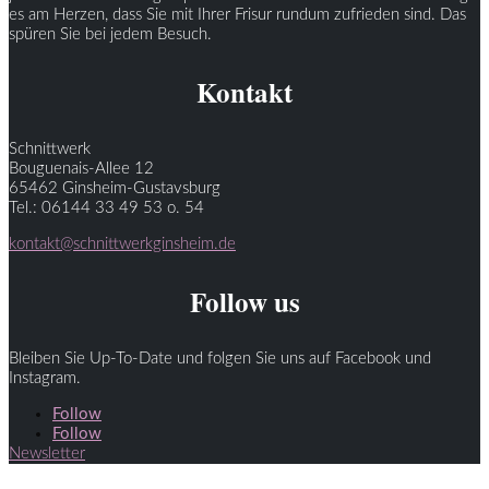
es am Herzen, dass Sie mit Ihrer Frisur rundum zufrieden sind. Das
spüren Sie bei jedem Besuch.
Kontakt
Schnittwerk
Bouguenais-Allee 12
65462 Ginsheim-Gustavsburg
Tel.: 06144 33 49 53 o. 54
kontakt@schnittwerkginsheim.de
Follow us
Bleiben Sie Up-To-Date und folgen Sie uns auf Facebook und
Instagram.
Follow
Follow
Newsletter