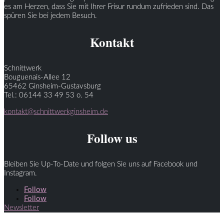
es am Herzen, dass Sie mit Ihrer Frisur rundum zufrieden sind. Das
spüren Sie bei jedem Besuch.
Kontakt
Schnittwerk
Bouguenais-Allee 12
65462 Ginsheim-Gustavsburg
Tel.: 06144 33 49 53 o. 54
kontakt@schnittwerkginsheim.de
Follow us
Bleiben Sie Up-To-Date und folgen Sie uns auf Facebook und
Instagram.
Follow
Follow
Newsletter