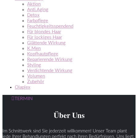
Aktion
Anti.Aging
Detox
Farbpflege
Feuchtigkeitsspendend
Für blondes Haar
Für lockiges Haar
Glättende Wirkung
K.Men
Kopfhautpflege
Reparierende Wirkung
Styling
Verdichtende Wirkung
Volumen
Zubehör
Olaplex
TERMIN
Über Uns
Im Schnittwerk sind Sie jederzeit willkommen! Unser Team plant
jede Ihrer Behandlungen perfekt nach ihren Bedürfnissen. Uns liegt