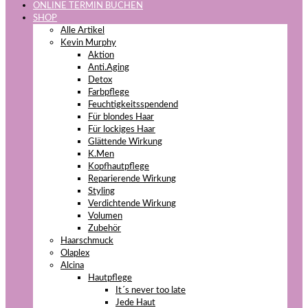
ONLINE TERMIN BUCHEN
SHOP
Alle Artikel
Kevin Murphy
Aktion
Anti.Aging
Detox
Farbpflege
Feuchtigkeitsspendend
Für blondes Haar
Für lockiges Haar
Glättende Wirkung
K.Men
Kopfhautpflege
Reparierende Wirkung
Styling
Verdichtende Wirkung
Volumen
Zubehör
Haarschmuck
Olaplex
Alcina
Hautpflege
It´s never too late
Jede Haut