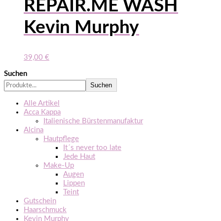
REPAIR.ME WASH
Kevin Murphy
39,00
€
Suchen
Suchen
Alle Artikel
Acca Kappa
Italienische Bürstenmanufaktur
Alcina
Hautpflege
It´s never too late
Jede Haut
Make-Up
Augen
Lippen
Teint
Gutschein
Haarschmuck
Kevin Murphy