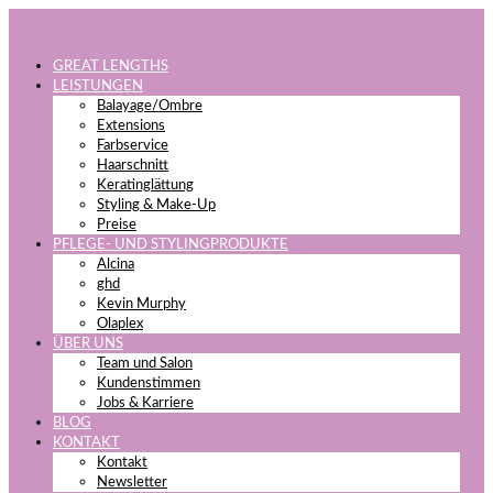
GREAT LENGTHS
LEISTUNGEN
Balayage/Ombre
Extensions
Farbservice
Haarschnitt
Keratinglättung
Styling & Make-Up
Preise
PFLEGE- UND STYLINGPRODUKTE
Alcina
ghd
Kevin Murphy
Olaplex
ÜBER UNS
Team und Salon
Kundenstimmen
Jobs & Karriere
BLOG
KONTAKT
Kontakt
Newsletter