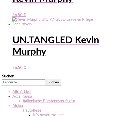
36,50
€
UN.TANGLED Kevin
Murphy
36,50
€
Suchen
Suchen
Alle Artikel
Acca Kappa
Italienische Bürstenmanufaktur
Alcina
Hautpflege
It´s never too late