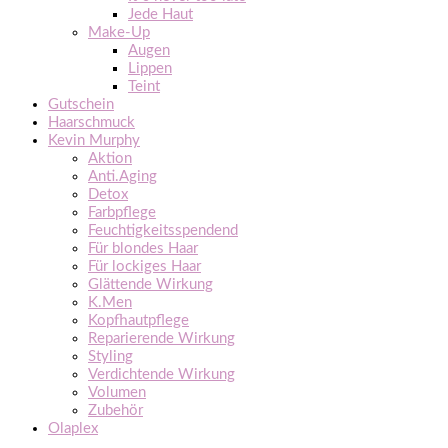
Jede Haut
Make-Up
Augen
Lippen
Teint
Gutschein
Haarschmuck
Kevin Murphy
Aktion
Anti.Aging
Detox
Farbpflege
Feuchtigkeitsspendend
Für blondes Haar
Für lockiges Haar
Glättende Wirkung
K.Men
Kopfhautpflege
Reparierende Wirkung
Styling
Verdichtende Wirkung
Volumen
Zubehör
Olaplex