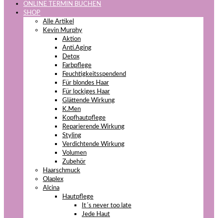
ONLINE TERMIN BUCHEN
SHOP
Alle Artikel
Kevin Murphy
Aktion
Anti.Aging
Detox
Farbpflege
Feuchtigkeitsspendend
Für blondes Haar
Für lockiges Haar
Glättende Wirkung
K.Men
Kopfhautpflege
Reparierende Wirkung
Styling
Verdichtende Wirkung
Volumen
Zubehör
Haarschmuck
Olaplex
Alcina
Hautpflege
It´s never too late
Jede Haut