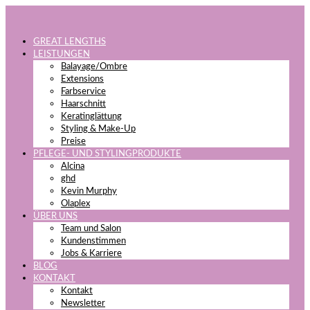
GREAT LENGTHS
LEISTUNGEN
Balayage/Ombre
Extensions
Farbservice
Haarschnitt
Keratinglättung
Styling & Make-Up
Preise
PFLEGE- UND STYLINGPRODUKTE
Alcina
ghd
Kevin Murphy
Olaplex
ÜBER UNS
Team und Salon
Kundenstimmen
Jobs & Karriere
BLOG
KONTAKT
Kontakt
Newsletter