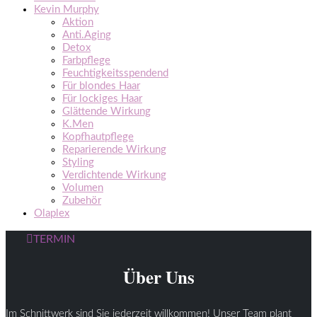
Kevin Murphy
Aktion
Anti.Aging
Detox
Farbpflege
Feuchtigkeitsspendend
Für blondes Haar
Für lockiges Haar
Glättende Wirkung
K.Men
Kopfhautpflege
Reparierende Wirkung
Styling
Verdichtende Wirkung
Volumen
Zubehör
Olaplex
TERMIN
Über Uns
Im Schnittwerk sind Sie jederzeit willkommen! Unser Team plant