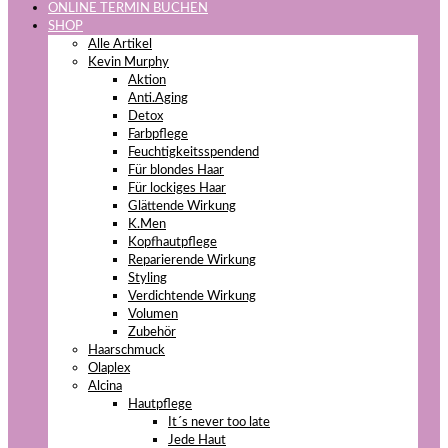
ONLINE TERMIN BUCHEN
SHOP
Alle Artikel
Kevin Murphy
Aktion
Anti.Aging
Detox
Farbpflege
Feuchtigkeitsspendend
Für blondes Haar
Für lockiges Haar
Glättende Wirkung
K.Men
Kopfhautpflege
Reparierende Wirkung
Styling
Verdichtende Wirkung
Volumen
Zubehör
Haarschmuck
Olaplex
Alcina
Hautpflege
It´s never too late
Jede Haut