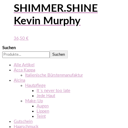
SHIMMER.SHINE
Kevin Murphy
36,50
€
Suchen
Suchen
Alle Artikel
Acca Kappa
Italienische Bürstenmanufaktur
Alcina
Hautpflege
It´s never too late
Jede Haut
Make-Up
Augen
Lippen
Teint
Gutschein
Haarschmuck