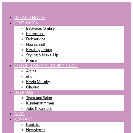
GREAT LENGTHS
LEISTUNGEN
Balayage/Ombre
Extensions
Farbservice
Haarschnitt
Keratinglättung
Styling & Make-Up
Preise
PFLEGE- UND STYLINGPRODUKTE
Alcina
ghd
Kevin Murphy
Olaplex
ÜBER UNS
Team und Salon
Kundenstimmen
Jobs & Karriere
BLOG
KONTAKT
Kontakt
Newsletter