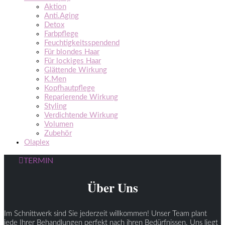
Aktion
Anti.Aging
Detox
Farbpflege
Feuchtigkeitsspendend
Für blondes Haar
Für lockiges Haar
Glättende Wirkung
K.Men
Kopfhautpflege
Reparierende Wirkung
Styling
Verdichtende Wirkung
Volumen
Zubehör
Olaplex
TERMIN
Über Uns
Im Schnittwerk sind Sie jederzeit willkommen! Unser Team plant
jede Ihrer Behandlungen perfekt nach ihren Bedürfnissen. Uns liegt