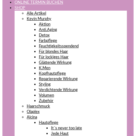
ONLINE TERMIN BUCHEN
SHOP
Alle Artikel
Kevin Murphy
Aktion
Anti.Aging
Detox
Farbpflege
Feuchtigkeitsspendend
Für blondes Haar
Für lockiges Haar
Glättende Wirkung
K.Men
Kopfhautpflege
Reparierende Wirkung
Styling
Verdichtende Wirkung
Volumen
Zubehör
Haarschmuck
Olaplex
Alcina
Hautpflege
It´s never too late
Jede Haut