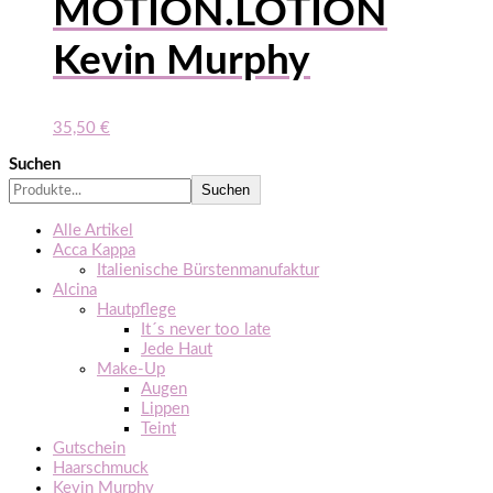
MOTION.LOTION
Kevin Murphy
35,50
€
Suchen
Suchen
Alle Artikel
Acca Kappa
Italienische Bürstenmanufaktur
Alcina
Hautpflege
It´s never too late
Jede Haut
Make-Up
Augen
Lippen
Teint
Gutschein
Haarschmuck
Kevin Murphy