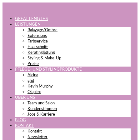
GREAT LENGTHS
LEISTUNGEN
Balayage/Ombre
Extensions
Farbservice
Haarschnitt
Keratinglättung
Styling & Make-Up
Preise
PFLEGE- UND STYLINGPRODUKTE
Alcina
ghd
Kevin Murphy
Olaplex
ÜBER UNS
Team und Salon
Kundenstimmen
Jobs & Karriere
BLOG
KONTAKT
Kontakt
Newsletter