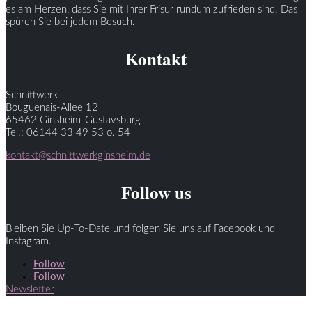
es am Herzen, dass Sie mit Ihrer Frisur rundum zufrieden sind. Das
spüren Sie bei jedem Besuch.
Kontakt
Schnittwerk
Bouguenais-Allee 12
65462 Ginsheim-Gustavsburg
Tel.: 06144 33 49 53 o. 54
kontakt@schnittwerkginsheim.de
Follow us
Bleiben Sie Up-To-Date und folgen Sie uns auf Facebook und
Instagram.
Follow
Follow
Newsletter