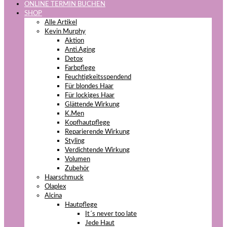
ONLINE TERMIN BUCHEN
SHOP
Alle Artikel
Kevin Murphy
Aktion
Anti.Aging
Detox
Farbpflege
Feuchtigkeitsspendend
Für blondes Haar
Für lockiges Haar
Glättende Wirkung
K.Men
Kopfhautpflege
Reparierende Wirkung
Styling
Verdichtende Wirkung
Volumen
Zubehör
Haarschmuck
Olaplex
Alcina
Hautpflege
It´s never too late
Jede Haut