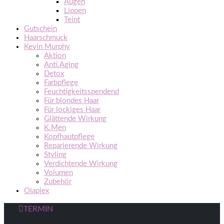
Augen
Lippen
Teint
Gutschein
Haarschmuck
Kevin Murphy
Aktion
Anti.Aging
Detox
Farbpflege
Feuchtigkeitsspendend
Für blondes Haar
Für lockiges Haar
Glättende Wirkung
K.Men
Kopfhautpflege
Reparierende Wirkung
Styling
Verdichtende Wirkung
Volumen
Zubehör
Olaplex
TERMIN