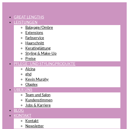
GREAT LENGTHS
LEISTUNGEN
Balayage/Ombre
Extensions
Farbservice
Haarschnitt
Keratinglättung
Styling & Make-Up
Preise
PFLEGE- UND STYLINGPRODUKTE
Alcina
ghd
Kevin Murphy
Olaplex
ÜBER UNS
Team und Salon
Kundenstimmen
Jobs & Karriere
BLOG
KONTAKT
Kontakt
Newsletter