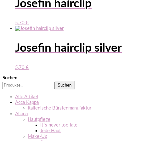
Josefin hairclip
5,70
€
Josefin hairclip silver
5,70
€
Suchen
Suchen
Alle Artikel
Acca Kappa
Italienische Bürstenmanufaktur
Alcina
Hautpflege
It´s never too late
Jede Haut
Make-Up