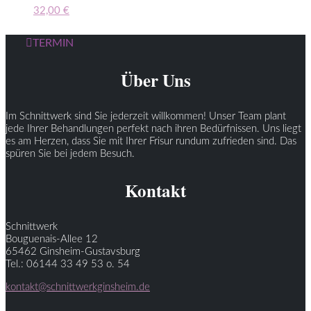
32,00
€
TERMIN
Über Uns
Im Schnittwerk sind Sie jederzeit willkommen! Unser Team plant
jede Ihrer Behandlungen perfekt nach ihren Bedürfnissen. Uns liegt
es am Herzen, dass Sie mit Ihrer Frisur rundum zufrieden sind. Das
spüren Sie bei jedem Besuch.
Kontakt
Schnittwerk
Bouguenais-Allee 12
65462 Ginsheim-Gustavsburg
Tel.: 06144 33 49 53 o. 54
kontakt@schnittwerkginsheim.de