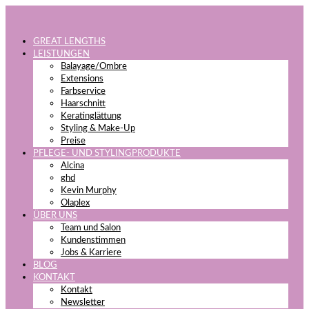
GREAT LENGTHS
LEISTUNGEN
Balayage/Ombre
Extensions
Farbservice
Haarschnitt
Keratinglättung
Styling & Make-Up
Preise
PFLEGE- UND STYLINGPRODUKTE
Alcina
ghd
Kevin Murphy
Olaplex
ÜBER UNS
Team und Salon
Kundenstimmen
Jobs & Karriere
BLOG
KONTAKT
Kontakt
Newsletter