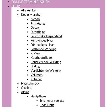
ONLINE TERMIN BUCHEN
SHOP
Alle Artikel
Kevin Murphy
Aktion
Anti.Aging
Detox
Farbpflege
Feuchtigkeitsspendend
Für blondes Haar
Für lockiges Haar
Glättende Wirkung
K.Men
Kopfhautpflege
Reparierende Wirkung
Styling
Verdichtende Wirkung
Volumen
Zubehör
Haarschmuck
Olaplex
Alcina
Hautpflege
It´s never too late
Jede Haut