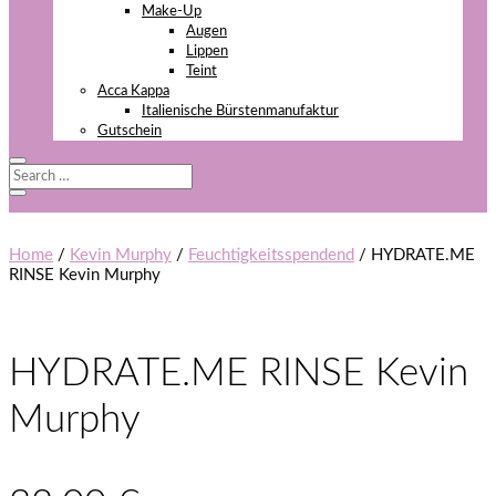
Make-Up
Augen
Lippen
Teint
Acca Kappa
Italienische Bürstenmanufaktur
Gutschein
Home
/
Kevin Murphy
/
Feuchtigkeitsspendend
/ HYDRATE.ME
RINSE Kevin Murphy
HYDRATE.ME RINSE Kevin
Murphy