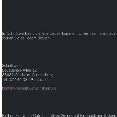
Im Schnittwerk sind Sie jederzeit willkommen! Unser Team plant jede 
spüren Sie bei jedem Besuch.
Schnittwerk
Bouguenais-Allee 12
65462 Ginsheim-Gustavsburg
Tel.: 06144 33 49 53 o. 54
kontakt@schnittwerkginsheim.de
Bleiben Sie Up-To-Date und folgen Sie uns auf Facebook und Instagr