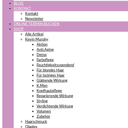
BLOG
KONTAKT
Kontakt
Newsletter
ONLINE TERMIN BUCHEN
SHOP
Alle Artikel
Kevin Murphy
Aktion
Anti.Aging
Detox
Farbpflege
Feuchtigkeitsspendend
Für blondes Haar
Für lockiges Haar
Glättende Wirkung
K.Men
Kopfhautpflege
Reparierende Wirkung
Styling
Verdichtende Wirkung
Volumen
Zubehör
Haarschmuck
Olaplex