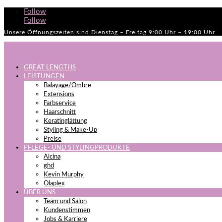
Follow
Follow
Unsere Öffnungszeiten sind Dienstag – Freitag 9:00 Uhr – 19:00 Uhr
GREAT LENGTHS
LEISTUNGEN
Balayage/Ombre
Extensions
Farbservice
Haarschnitt
Keratinglättung
Styling & Make-Up
Preise
PFLEGE- UND STYLINGPRODUKTE
Alcina
ghd
Kevin Murphy
Olaplex
ÜBER UNS
Team und Salon
Kundenstimmen
Jobs & Karriere