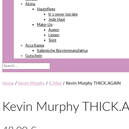
Alcina
Hautpflege
It´s never too late
Jede Haut
Make-Up
Augen
Lippen
Teint
Acca Kappa
Italienische Bürstenmanufaktur
Gutschein
Home
/
Kevin Murphy
/
K.Men
/ Kevin Murphy THICK.AGAIN
Kevin Murphy THICK.