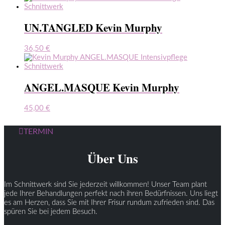
UN.TANGLED Kevin Murphy
36,50
€
ANGEL.MASQUE Kevin Murphy
45,00
€
TERMIN
Über Uns
Im Schnittwerk sind Sie jederzeit willkommen! Unser Team plant
jede Ihrer Behandlungen perfekt nach ihren Bedürfnissen. Uns liegt
es am Herzen, dass Sie mit Ihrer Frisur rundum zufrieden sind. Das
spüren Sie bei jedem Besuch.