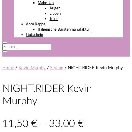
Make-Up
Augen
Lippen
Teint
Acca Kappa
Italienische Bürstenmanufaktur
Gutschein
Home
/
Kevin Murphy
/
Styling
/ NIGHT.RIDER Kevin Murphy
NIGHT.RIDER Kevin
Murphy
11,50
€
–
33,00
€