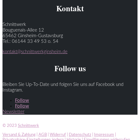
Kontakt
Schnittwerk
Bouguenais-Allee 12
65462 Ginsheim-Gustavsburg
Tel.: 06144 33 49 53 o. 54
kontakt@schnittwerkginsheim.de
Follow us
Bleiben Sie Up-To-Date und folgen Sie uns auf Facebook und
Instagram.
Follow
Follow
Newsletter
© 2023
Schnittwerk
Versand & Zahlung
|
AGB
|
Widerruf
|
Datenschutz
|
Impressum
|
Privatsphäre-Einstellungen ändern
|
Historie
|
Einwilligungen widerrufen