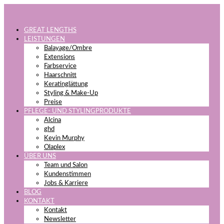
GREAT LENGTHS
LEISTUNGEN
Balayage/Ombre
Extensions
Farbservice
Haarschnitt
Keratinglättung
Styling & Make-Up
Preise
PFLEGE- UND STYLINGPRODUKTE
Alcina
ghd
Kevin Murphy
Olaplex
ÜBER UNS
Team und Salon
Kundenstimmen
Jobs & Karriere
BLOG
KONTAKT
Kontakt
Newsletter