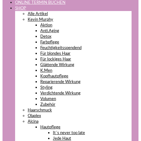
ONLINE TERMIN BUCHEN
SHOP
Alle Artikel
Kevin Murphy
Aktion
Anti.Aging
Detox
Farbpflege
Feuchtigkeitsspendend
Für blondes Haar
Für lockiges Haar
Glättende Wirkung
K.Men
Kopfhautpflege
Reparierende Wirkung
Styling
Verdichtende Wirkung
Volumen
Zubehör
Haarschmuck
Olaplex
Alcina
Hautpflege
It´s never too late
Jede Haut