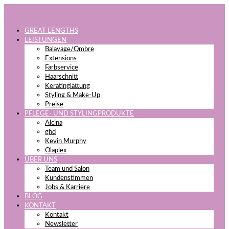
GREAT LENGTHS
LEISTUNGEN
Balayage/Ombre
Extensions
Farbservice
Haarschnitt
Keratinglättung
Styling & Make-Up
Preise
PFLEGE- UND STYLINGPRODUKTE
Alcina
ghd
Kevin Murphy
Olaplex
ÜBER UNS
Team und Salon
Kundenstimmen
Jobs & Karriere
BLOG
KONTAKT
Kontakt
Newsletter