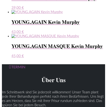
39,00
€
YOUNG.AGAIN Kevin Murphy
43,00
€
YOUNG.AGAIN MASQUE Kevin Murphy
45,00
€
TERMIN
Über Uns
Im Schnittwerk sind Sie jederzeit willkommen! Unser Team plant
jede Ihrer Behandlungen perfekt nach ihren Bedürfnissen. Uns liegt
es am Herzen, dass Sie mit Ihrer Frisur rundum zufrieden sind. Das
spüren Sie bei jedem Besuch.