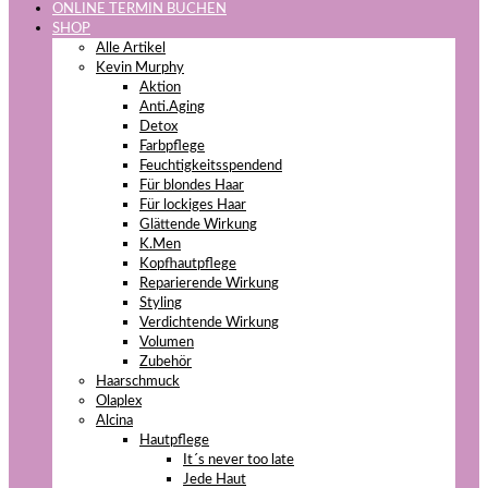
ONLINE TERMIN BUCHEN
SHOP
Alle Artikel
Kevin Murphy
Aktion
Anti.Aging
Detox
Farbpflege
Feuchtigkeitsspendend
Für blondes Haar
Für lockiges Haar
Glättende Wirkung
K.Men
Kopfhautpflege
Reparierende Wirkung
Styling
Verdichtende Wirkung
Volumen
Zubehör
Haarschmuck
Olaplex
Alcina
Hautpflege
It´s never too late
Jede Haut