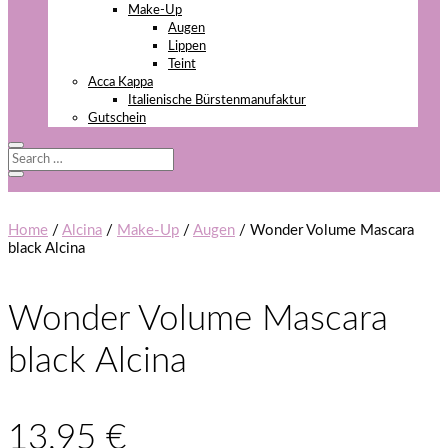
Make-Up
Augen
Lippen
Teint
Acca Kappa
Italienische Bürstenmanufaktur
Gutschein
Home
/
Alcina
/
Make-Up
/
Augen
/ Wonder Volume Mascara
black Alcina
Wonder Volume Mascara
black Alcina
13,95
€