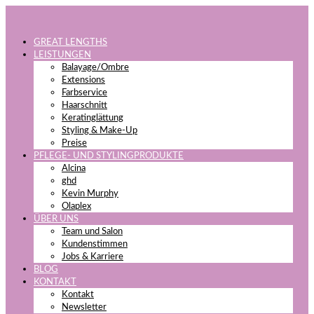
GREAT LENGTHS
LEISTUNGEN
Balayage/Ombre
Extensions
Farbservice
Haarschnitt
Keratinglättung
Styling & Make-Up
Preise
PFLEGE- UND STYLINGPRODUKTE
Alcina
ghd
Kevin Murphy
Olaplex
ÜBER UNS
Team und Salon
Kundenstimmen
Jobs & Karriere
BLOG
KONTAKT
Kontakt
Newsletter