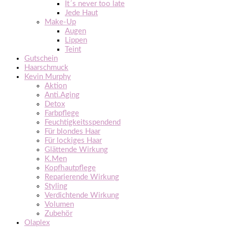
It´s never too late
Jede Haut
Make-Up
Augen
Lippen
Teint
Gutschein
Haarschmuck
Kevin Murphy
Aktion
Anti.Aging
Detox
Farbpflege
Feuchtigkeitsspendend
Für blondes Haar
Für lockiges Haar
Glättende Wirkung
K.Men
Kopfhautpflege
Reparierende Wirkung
Styling
Verdichtende Wirkung
Volumen
Zubehör
Olaplex