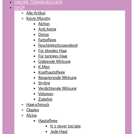
ONLINE TERMIN BUCHEN
SHOP
Alle Artikel
Kevin Murphy
Aktion
Anti.Aging
Detox
Farbpflege
Feuchtigkeitsspendend
Für blondes Haar
Für lockiges Haar
Glättende Wirkung
K.Men
Kopfhautpflege
Reparierende Wirkung
Styling
Verdichtende Wirkung
Volumen
Zubehör
Haarschmuck
Olaplex
Alcina
Hautpflege
It´s never too late
Jede Haut