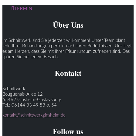
TERMIN
Über Uns
Im Schnittwerk sind Sie jederzeit willkommen! Unser Team plant
jede Ihrer Behandlungen perfekt nach ihren Bedürfnissen. Uns liegt
es am Herzen, dass Sie mit Ihrer Frisur rundum zufrieden sind. Das
spüren Sie bei jedem Besuch.
Kontakt
Schnittwerk
Bouguenais-Allee 12
65462 Ginsheim-Gustavsburg
Tel.: 06144 33 49 53 o. 54
kontakt@schnittwerkginsheim.de
Follow us