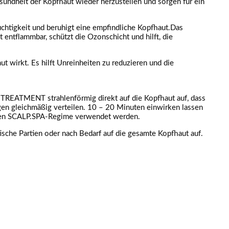
sundheit der Kopfhaut wieder herzustellen und sorgen für ein
htigkeit und beruhigt eine empfindliche Kopfhaut.Das
t entflammbar, schützt die Ozonschicht und hilft, die
t wirkt. Es hilft Unreinheiten zu reduzieren und die
 TREATMENT strahlenförmig direkt auf die Kopfhaut auf, dass
en gleichmäßig verteilen. 10 – 20 Minuten einwirken lassen
etten SCALP.SPA-Regime verwendet werden.
ische Partien oder nach Bedarf auf die gesamte Kopfhaut auf.