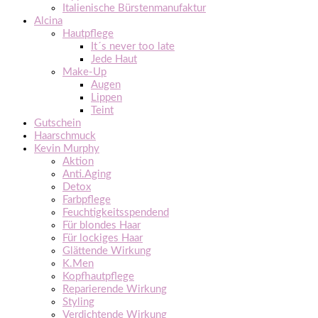
Italienische Bürstenmanufaktur
Alcina
Hautpflege
It´s never too late
Jede Haut
Make-Up
Augen
Lippen
Teint
Gutschein
Haarschmuck
Kevin Murphy
Aktion
Anti.Aging
Detox
Farbpflege
Feuchtigkeitsspendend
Für blondes Haar
Für lockiges Haar
Glättende Wirkung
K.Men
Kopfhautpflege
Reparierende Wirkung
Styling
Verdichtende Wirkung