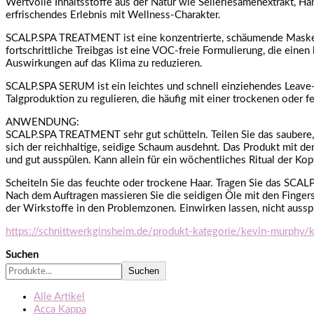
Wertvolle Inhaltsstoffe aus der Natur wie Selleriesamenextrakt, H
erfrischendes Erlebnis mit Wellness-Charakter.
SCALP.SPA TREATMENT ist eine konzentrierte, schäumende Maske mi
fortschrittliche Treibgas ist eine VOC-freie Formulierung, die einen
Auswirkungen auf das Klima zu reduzieren.
SCALP.SPA SERUM ist ein leichtes und schnell einziehendes Leave-in-
Talgproduktion zu regulieren, die häufig mit einer trockenen oder 
ANWENDUNG:
SCALP.SPA TREATMENT sehr gut schütteln. Teilen Sie das saubere, 
sich der reichhaltige, seidige Schaum ausdehnt. Das Produkt mit 
und gut ausspülen. Kann allein für ein wöchentliches Ritual der
Scheiteln Sie das feuchte oder trockene Haar. Tragen Sie das SCAL
Nach dem Auftragen massieren Sie die seidigen Öle mit den Fingers
der Wirkstoffe in den Problemzonen. Einwirken lassen, nicht ausspü
https://schnittwerkginsheim.de/produkt-kategorie/kevin-murphy/
Suchen
Suchen
Alle Artikel
Acca Kappa