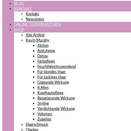
BLOG
KONTAKT
Kontakt
Newsletter
ONLINE TERMIN BUCHEN
SHOP
Alle Artikel
Kevin Murphy
Aktion
Anti.Aging
Detox
Farbpflege
Feuchtigkeitsspendend
Für blondes Haar
Für lockiges Haar
Glättende Wirkung
K.Men
Kopfhautpflege
Reparierende Wirkung
Styling
Verdichtende Wirkung
Volumen
Zubehör
Haarschmuck
Olaplex