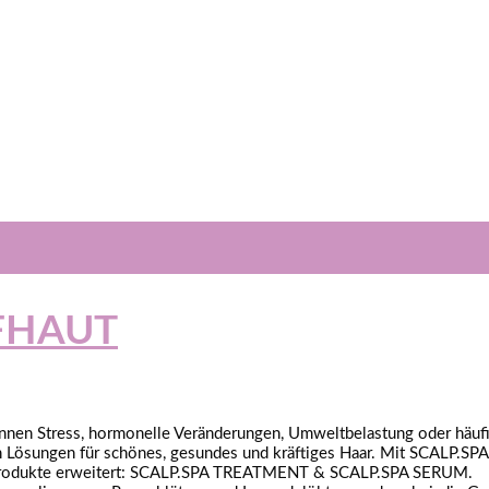
FHAUT
können Stress, hormonelle Veränderungen, Umweltbelastung oder häu
hen Lösungen für schönes, gesundes und kräftiges Haar. Mit SCALP.SP
ei Produkte erweitert: SCALP.SPA TREATMENT & SCALP.SPA SERUM.