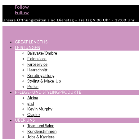
Follow
Follow
Unsere Öffnungszeiten sind Dienstag – Freitag 9:00 Uhr – 19:00 Uhr
GREAT LENGTHS
LEISTUNGEN
Balayage/Ombre
Extensions
Farbservice
Haarschnitt
Keratinglättung
Styling & Make-Up
Preise
PFLEGE- UND STYLINGPRODUKTE
Alcina
ghd
Kevin Murphy
Olaplex
ÜBER UNS
Team und Salon
Kundenstimmen
Jobs & Karriere