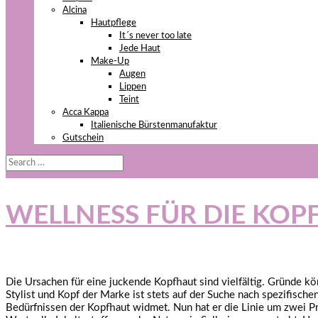
Alcina
Hautpflege
It´s never too late
Jede Haut
Make-Up
Augen
Lippen
Teint
Acca Kappa
Italienische Bürstenmanufaktur
Gutschein
WELLNESS FÜR DIE KOP
Die Ursachen für eine juckende Kopfhaut sind vielfältig. Gründe 
Stylist und Kopf der Marke ist stets auf der Suche nach spezifisc
Bedürfnissen der Kopfhaut widmet. Nun hat er die Linie um zw