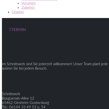
Volumen
Zubehör
Olaplex
TERMIN
Im Schnittwerk sind Sie jederzeit willkommen! Unser Team plant jede 
spüren Sie bei jedem Besuch.
Schnittwerk
Bouguenais-Allee 12
65462 Ginsheim-Gustavsburg
Tel.: 06144 33 49 53 o. 54