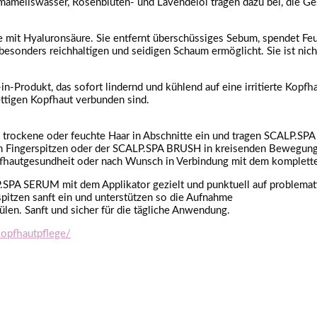
amameliswasser, Rosenblüten- und Lavendelöl tragen dazu bei, die Ge
t Hyaluronsäure. Sie entfernt überschüssiges Sebum, spendet Feuc
 besonders reichhaltigen und seidigen Schaum ermöglicht. Sie ist nich
Produkt, das sofort lindernd und kühlend auf eine irritierte Kopfhau
fettigen Kopfhaut verbunden sind.
trockene oder feuchte Haar in Abschnitte ein und tragen SCALP.SPA
den Fingerspitzen oder der SCALP.SPA BRUSH in kreisenden Bewegung
 Kopfhautgesundheit oder nach Wunsch in Verbindung mit dem kompl
P.SPA SERUM mit dem Applikator gezielt und punktuell auf problemat
pitzen sanft ein und unterstützen so die Aufnahme
len. Sanft und sicher für die tägliche Anwendung.
kopfhautpflege/