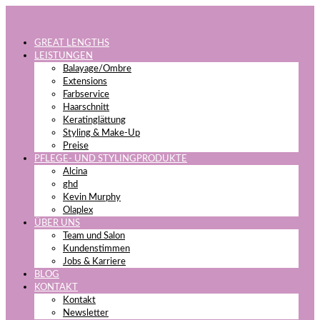
GREAT LENGTHS
LEISTUNGEN
Balayage/Ombre
Extensions
Farbservice
Haarschnitt
Keratinglättung
Styling & Make-Up
Preise
PFLEGE- UND STYLINGPRODUKTE
Alcina
ghd
Kevin Murphy
Olaplex
ÜBER UNS
Team und Salon
Kundenstimmen
Jobs & Karriere
BLOG
KONTAKT
Kontakt
Newsletter