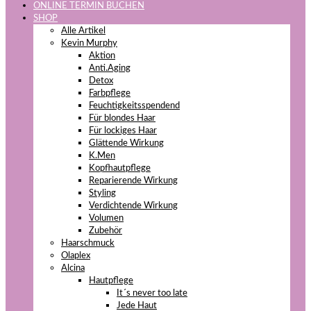
ONLINE TERMIN BUCHEN
SHOP
Alle Artikel
Kevin Murphy
Aktion
Anti.Aging
Detox
Farbpflege
Feuchtigkeitsspendend
Für blondes Haar
Für lockiges Haar
Glättende Wirkung
K.Men
Kopfhautpflege
Reparierende Wirkung
Styling
Verdichtende Wirkung
Volumen
Zubehör
Haarschmuck
Olaplex
Alcina
Hautpflege
It´s never too late
Jede Haut