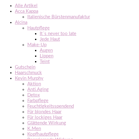
Alle Artikel
Acca Kappa
Italienische Bürstenmanufaktur
Alcina
Hautpflege
It´s never too late
Jede Haut
Make-Up
Augen
Lippen
Teint
Gutschein
Haarschmuck
Kevin Murphy
Aktion
Anti.Aging
Detox
Farbpflege
Feuchtigkeitsspendend
Für blondes Haar
Für lockiges Haar
Glättende Wirkung
K.Men
Kopfhautpflege