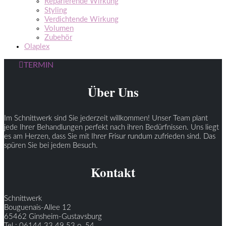
Reparierende Wirkung
Styling
Verdichtende Wirkung
Volumen
Zubehör
Olaplex
TERMIN
Über Uns
Im Schnittwerk sind Sie jederzeit willkommen! Unser Team plant
jede Ihrer Behandlungen perfekt nach ihren Bedürfnissen. Uns liegt
es am Herzen, dass Sie mit Ihrer Frisur rundum zufrieden sind. Das
spüren Sie bei jedem Besuch.
Kontakt
Schnittwerk
Bouguenais-Allee 12
65462 Ginsheim-Gustavsburg
Tel.: 06144 33 49 53 o. 54