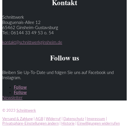
Kontakt
Schnittwerk
Bouguenais-Allee 12
65462 Ginsheim-Gustavsburg
Tel.: 06144 33 49 53 o. 54
kontakt@schnittwerkginsheim.de
Follow us
Bleiben Sie Up-To-Date und folgen Sie uns auf Facebook und
Instagram.
Follow
Follow
Newsletter
© 2023
Schnittwerk
Versand & Zahlung
|
AGB
|
Widerruf
|
Datenschutz
|
Impressum
|
Privatsphäre-Einstellungen ändern
|
Historie
|
Einwilligungen widerrufen