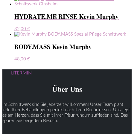
HYDRATE.ME RINSE Kevin Murphy
32,00
€
BODY.MASS Kevin Murphy
48,00
€
TERMIN
Über Uns
Im Schnittwerk sind Sie jederzeit willkommen! Unser Team plant
jede Ihrer Behandlungen perfekt nach ihren Bedürfnissen. Uns liegt
es am Herzen, dass Sie mit Ihrer Frisur rundum zufrieden sind. Das
spüren Sie bei jedem Besuch.