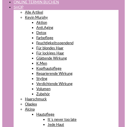
ONLINE TERMIN BUCHEN
SHOP
Alle Artikel
Kevin Murphy
Aktion
Anti.Aging
Detox
Farbpflege
Feuchtigkeitsspendend
Für blondes Haar
Für lockiges Haar
Glättende Wirkung
K.Men
Kopfhautpflege
Reparierende Wirkung
Styling
Verdichtende Wirkung
Volumen
Zubehör
Haarschmuck
Olaplex
Alcina
Hautpflege
It´s never too late
Jede Haut