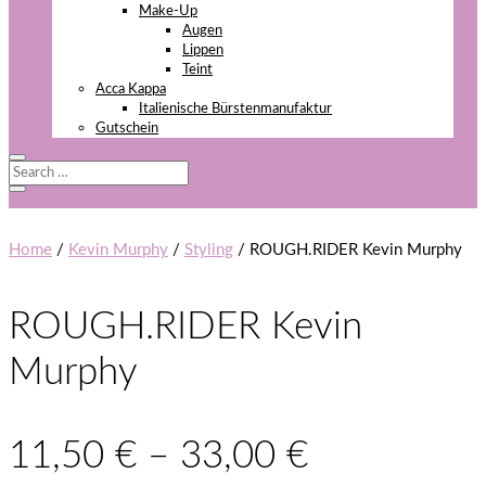
Make-Up
Augen
Lippen
Teint
Acca Kappa
Italienische Bürstenmanufaktur
Gutschein
Home
/
Kevin Murphy
/
Styling
/ ROUGH.RIDER Kevin Murphy
ROUGH.RIDER Kevin
Murphy
11,50
€
–
33,00
€