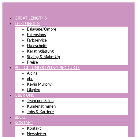
GREAT LENGTHS
LEISTUNGEN
Balayage/Ombre
Extensions
Farbservice
Haarschnitt
Keratinglättung
Styling & Make-Up
Preise
PFLEGE- UND STYLINGPRODUKTE
Alcina
ghd
Kevin Murphy
Olaplex
ÜBER UNS
Team und Salon
Kundenstimmen
Jobs & Karriere
BLOG
KONTAKT
Kontakt
Newsletter