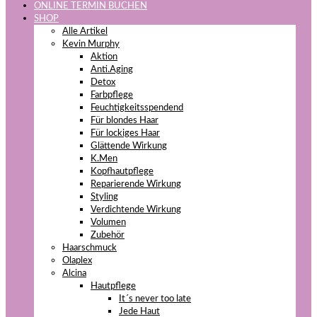
ONLINE TERMIN BUCHEN
SHOP
Alle Artikel
Kevin Murphy
Aktion
Anti.Aging
Detox
Farbpflege
Feuchtigkeitsspendend
Für blondes Haar
Für lockiges Haar
Glättende Wirkung
K.Men
Kopfhautpflege
Reparierende Wirkung
Styling
Verdichtende Wirkung
Volumen
Zubehör
Haarschmuck
Olaplex
Alcina
Hautpflege
It´s never too late
Jede Haut