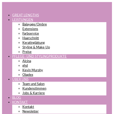
GREAT LENGTHS
LEISTUNGEN
Balayage/Ombre
Extensions
Farbservice
Haarschnitt
Keratinglättung
Styling & Make-Up
Preise
PFLEGE- UND STYLINGPRODUKTE
Alcina
ghd
Kevin Murphy
Olaplex
ÜBER UNS
Team und Salon
Kundenstimmen
Jobs & Karriere
BLOG
KONTAKT
Kontakt
Newsletter